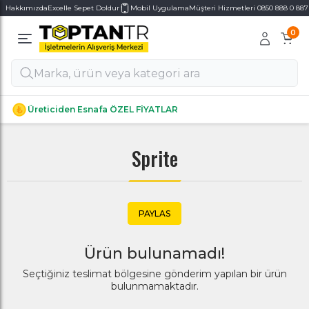
Hakkımızda
Excelle Sepet Doldur
Mobil Uygulama
Müşteri Hizmetleri 0850 888 0 887
0
Alt Kategoriler
Alt Kategoriler
Üreticiden Esnafa ÖZEL FİYATLAR
Sprite
PAYLAS
Ürün bulunamadı!
Seçtiğiniz teslimat bölgesine gönderim yapılan bir ürün
bulunmamaktadır.