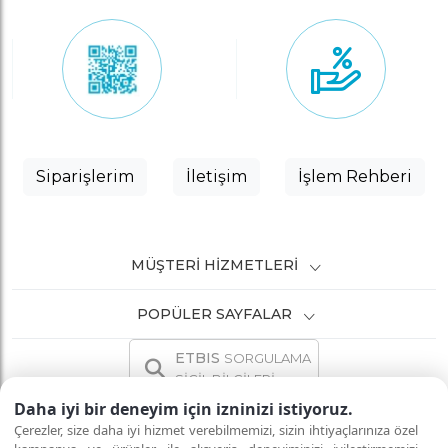
Siparişlerim
İletişim
İşlem Rehberi
MÜŞTERI HIZMETLERI
POPÜLER SAYFALAR
ETBIS
SORGULAMA
SİCİL BİLGİLERİ
Daha iyi bir deneyim için izninizi istiyoruz.
Çerezler, size daha iyi hizmet verebilmemizi, sizin ihtiyaçlarınıza özel