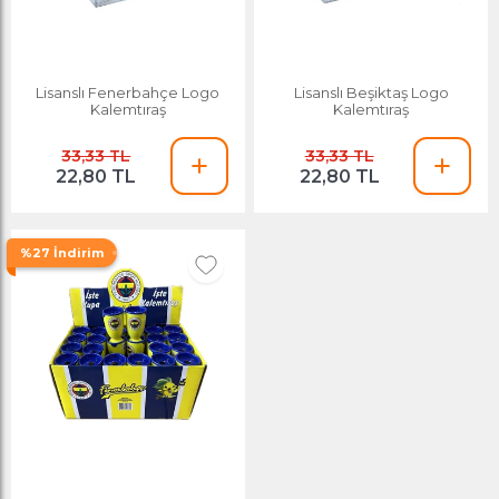
Lisanslı Fenerbahçe Logo
Lisanslı Beşiktaş Logo
Kalemtıraş
Kalemtıraş
33,33 TL
33,33 TL
22,80 TL
22,80 TL
%27 İndirim