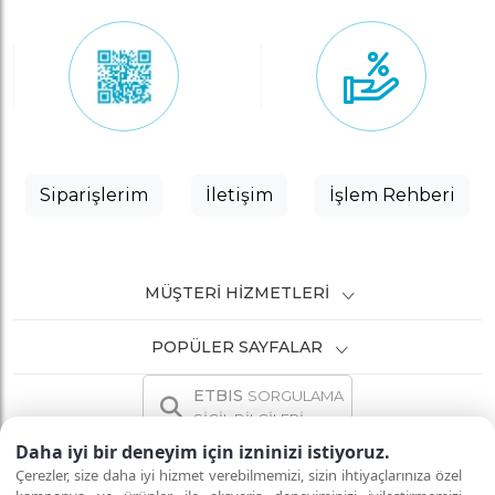
Siparişlerim
İletişim
İşlem Rehberi
MÜŞTERI HIZMETLERI
POPÜLER SAYFALAR
ETBIS
SORGULAMA
SİCİL BİLGİLERİ
Daha iyi bir deneyim için izninizi istiyoruz.
Çerezler, size daha iyi hizmet verebilmemizi, sizin ihtiyaçlarınıza özel