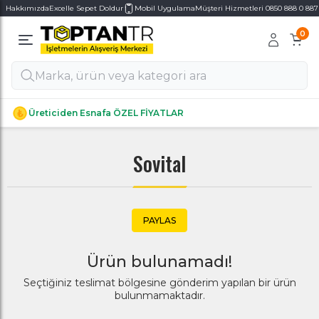
Hakkımızda
Excelle Sepet Doldur
Mobil Uygulama
Müşteri Hizmetleri 0850 888 0 887
0
Alt Kategoriler
Alt Kategoriler
Üreticiden Esnafa ÖZEL FİYATLAR
Sovital
PAYLAS
Ürün bulunamadı!
Seçtiğiniz teslimat bölgesine gönderim yapılan bir ürün
bulunmamaktadır.