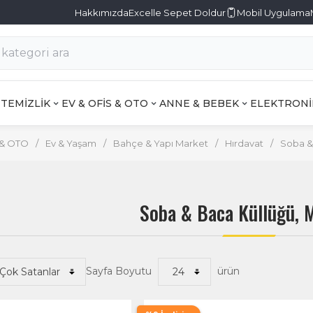
Hakkımızda
Excelle Sepet Doldur
Mobil Uygulama
TEMİZLİK
EV & OFİS & OTO
ANNE & BEBEK
ELEKTRONİ
 & OTO
/
Ev & Yaşam
/
Bahçe & Yapı Market
/
Hırdavat
/
Soba &
Soba & Baca Küllüğü, 
Sayfa Boyutu
ürün