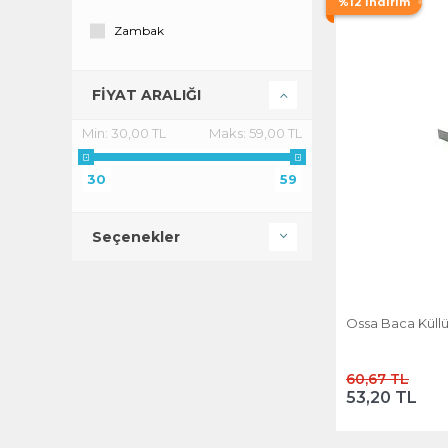
%12 İndirim
Zambak
FİYAT ARALIĞI
Min:
30,00 TL
Maks:
59,00 TL
30
59
Seçenekler
Ossa Baca Küll
60,67 TL
53,20 TL