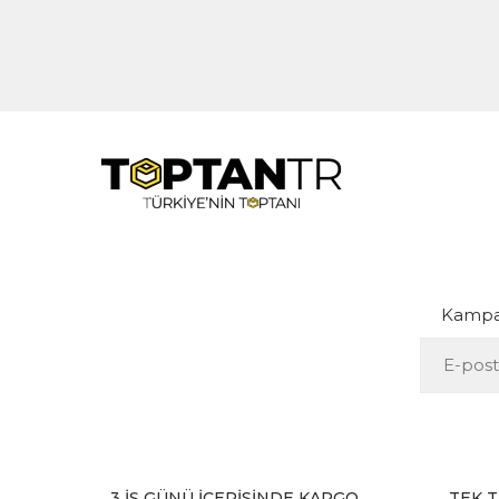
Kampan
3 İŞ GÜNÜ İÇERİSİNDE KARGO
TEK T