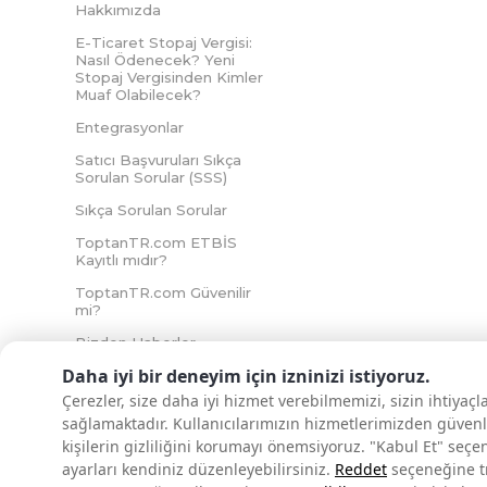
Hakkımızda
E-Ticaret Stopaj Vergisi:
Nasıl Ödenecek? Yeni
Stopaj Vergisinden Kimler
Muaf Olabilecek?
Entegrasyonlar
Satıcı Başvuruları Sıkça
Sorulan Sorular (SSS)
Sıkça Sorulan Sorular
ToptanTR.com ETBİS
Kayıtlı mıdır?
ToptanTR.com Güvenilir
mi?
Bizden Haberler
Daha iyi bir deneyim için izninizi istiyoruz.
Çerezler, size daha iyi hizmet verebilmemizi, sizin ihtiyaç
sağlamaktadır. Kullanıcılarımızın hizmetlerimizden güvenl
İNTERNETTE GÜVENLİ ALIŞVERİŞ
kişilerin gizliliğini korumayı önemsiyoruz. "Kabul Et" seçe
ayarları kendiniz düzenleyebilirsiniz.
Reddet
seçeneğine tık