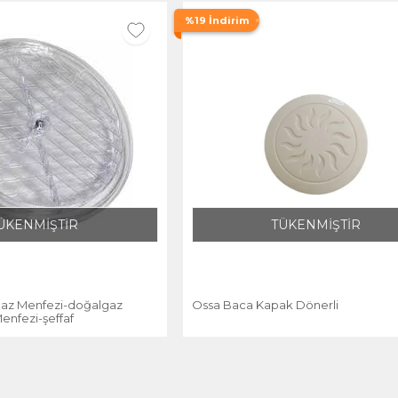
%19 İndirim
ÜKENMİŞTİR
TÜKENMİŞTİR
lgaz Menfezi-doğalgaz
Ossa Baca Kapak Dönerli
enfezi-şeffaf