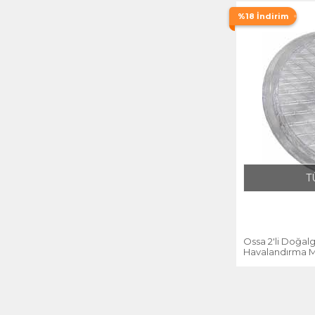
%18 İndirim
T
Ossa 2'li Doğa
Havalandırma M