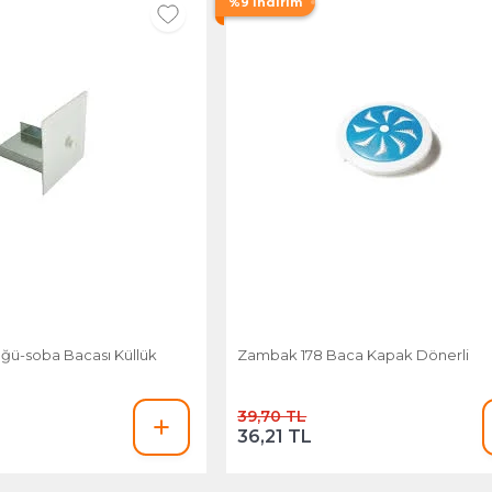
%9 İndirim
üğü-soba Bacası Küllük
Zambak 178 Baca Kapak Dönerli
39,70 TL
36,21 TL