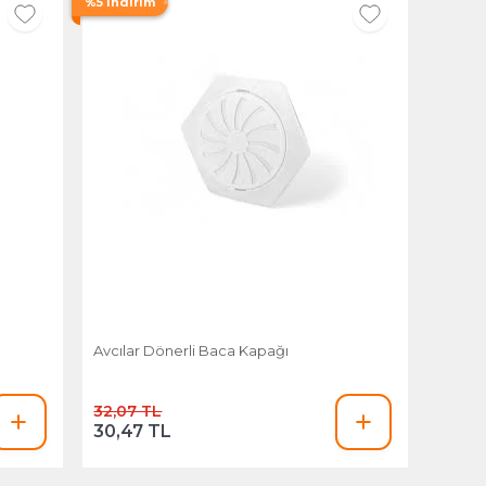
%5 İndirim
Avcılar Dönerli Baca Kapağı
32,07 TL
30,47 TL