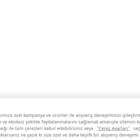
larınıza özel kampanya ve ürünler ile alışveriş deneyiminizi iyileşti
i ve eksiksiz şekilde faydalanmalarını sağlamak amacıyla sitemizi 
neği ile tüm çerezleri kabul edebilirsiniz veya
"Çerez Ayarları"
seç
larsanız ne yazık ki size özel ve daha keyifli bir alışveriş deneyimi