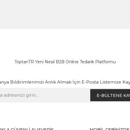
ToptanTR Yeni Nesil B2B Online Tedarik Platformu
ya Bildirimlerimizi Anlık Almak İçin E-Posta Listemize Kay
E-BÜLTENE KA
IKLA GÜVENLİ ALIŞVERİŞ
MOBİL CEBİNİZDE