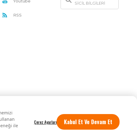
Youtube
SİCİL BİLGİLERİ
RSS
rmemizi
kullanan
Kabul Et Ve Devam Et
eneği ile
Tüm hakları saklıdır.