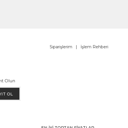
Siparişlerim
|
İşlem Rehberi
ıt Olun
YIT OL
EN İYİ TOPTAN FİYATLAR