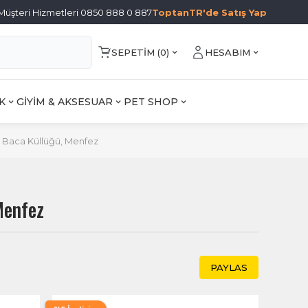
Müşteri Hizmetleri 0850 888 0 887
ToptanTR'de Satış Yap
SEPETIM (
0
)
HESABIM
K
GİYİM & AKSESUAR
PET SHOP
 Baca Küllüğü, Menfez
Menfez
PAYLAS