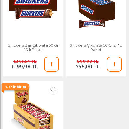
Snickers Bar Çikolata 50 Gr
Snickers Çikolata 50 Gr 24'lü
40'lı Paket
Paket
1.343,54 TL
800,00 TL
1.199,98 TL
745,00 TL
%17 İndirim