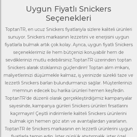
Uygun Fiyatlı Snickers
Seçenekleri
ToptanTR, en ucuz Snickers fiyatlarıyla sizlere kaliteli ürünleri
sunuyor. Snickers markasının lezzetini ve enerjisini uygun
fiyatlarla bulmak artık çok kolay. Ayrıca, uygun fiyatlı Snickers
seçeneklerimiz ile hem bütçenizi koruyabilir hem de
sevdiklerinizi mutlu edebilirsiniz.ToptanTR üzerinden toptan
Snickers alarak stoklarınızı güçlendirin! Toptan alım imkanı,
maliyetlerinizi düşürmekle kalmaz, iş yerinizde sürekli taze ve
lezzetli Snickers barları bulundurmanızı sağlar. Müşterilerinizi
memnun edecek bu harika ürünleri hemen keşfedin.
ToptanTR
’de düzenli olarak gerçekleştirdiğimiz kampanyalar
sayesinde, kampanya günleri Snickers ürünleri fırsatlarını
kaçırmayın! Çeşitli indirimlerle kaliteli Snickers ürünlerini
bulmak için hemen göz atın ve avantajlardan yararlanın.
ToptanTR ile Snickers markasının en lezzetli ürünlerini uygun
fiyatlarla temin edin. İster günlük atıştırmalık, ister özel