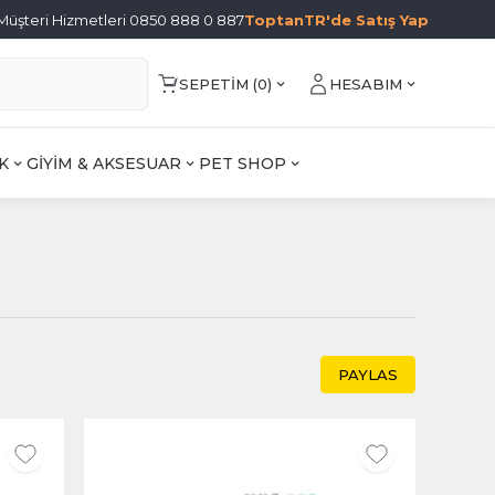
Müşteri Hizmetleri 0850 888 0 887
ToptanTR'de Satış Yap
SEPETIM (
0
)
HESABIM
K
GİYİM & AKSESUAR
PET SHOP
PAYLAS