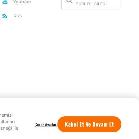
Youtube
SİCİL BİLGİLERİ
RSS
rmemizi
kullanan
Kabul Et Ve Devam Et
eneği ile
Tüm hakları saklıdır.