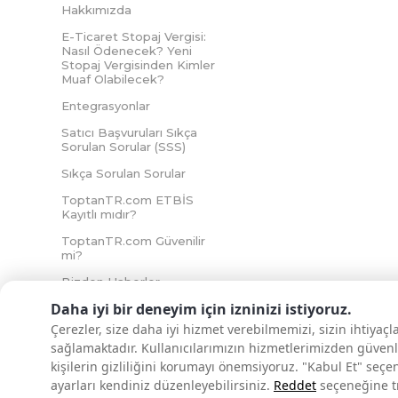
Hakkımızda
E-Ticaret Stopaj Vergisi:
Nasıl Ödenecek? Yeni
Stopaj Vergisinden Kimler
Muaf Olabilecek?
Entegrasyonlar
Satıcı Başvuruları Sıkça
Sorulan Sorular (SSS)
Sıkça Sorulan Sorular
ToptanTR.com ETBİS
Kayıtlı mıdır?
ToptanTR.com Güvenilir
mi?
Bizden Haberler
Daha iyi bir deneyim için izninizi istiyoruz.
Çerezler, size daha iyi hizmet verebilmemizi, sizin ihtiyaç
sağlamaktadır. Kullanıcılarımızın hizmetlerimizden güvenl
İNTERNETTE GÜVENLİ ALIŞVERİŞ
kişilerin gizliliğini korumayı önemsiyoruz. "Kabul Et" seçe
ayarları kendiniz düzenleyebilirsiniz.
Reddet
seçeneğine tık