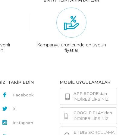
EN İYİ TOPTAN FİYATLAR
venli
Kampanya ürünlerinde en uygun
ın
fiyatlar
BİZİ TAKİP EDİN
MOBİL UYGULAMALAR
APP STORE'dan
Facebook
İNDİREBİLİRSİNİZ
X
GOOGLE PLAY'den
İNDİREBİLİRSİNİZ
Instagram
ETBIS
SORGULAMA