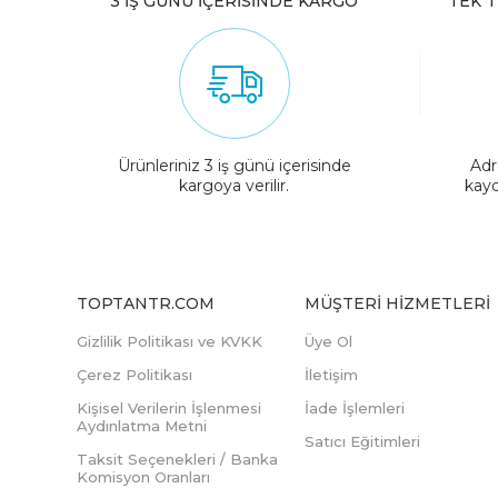
3 İŞ GÜNÜ İÇERİSİNDE KARGO
TEK T
Ürünleriniz 3 iş günü içerisinde
Adr
kargoya verilir.
kayd
TOPTANTR.COM
MÜŞTERI HIZMETLERI
Gizlilik Politikası ve KVKK
Üye Ol
Çerez Politikası
İletişim
Kişisel Verilerin İşlenmesi
İade İşlemleri
Aydınlatma Metni
Satıcı Eğitimleri
Taksit Seçenekleri / Banka
Komisyon Oranları