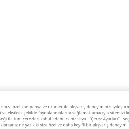
larınıza özel kampanya ve ürünler ile alışveriş deneyiminizi iyileşti
i ve eksiksiz şekilde faydalanmalarını sağlamak amacıyla sitemizi 
neği ile tüm çerezleri kabul edebilirsiniz veya
"Çerez Ayarları"
seç
larsanız ne yazık ki size özel ve daha keyifli bir alışveriş deneyimi