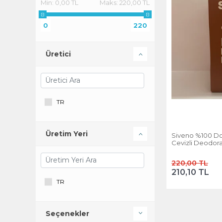
Min:
0,00 TL
Maks:
220,00 TL
0
220
Üretici
TR
Üretim Yeri
Siveno %100 Doğ
Cevizli Deodor
220,00 TL
210,10 TL
TR
Seçenekler