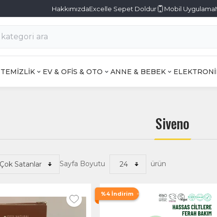
Hakkımızda
Excelle Sepet Doldur
Mobil Uygulama
TEMİZLİK
EV & OFİS & OTO
ANNE & BEBEK
ELEKTRONİ
Siveno
Sayfa Boyutu
ürün
%4 İndirim