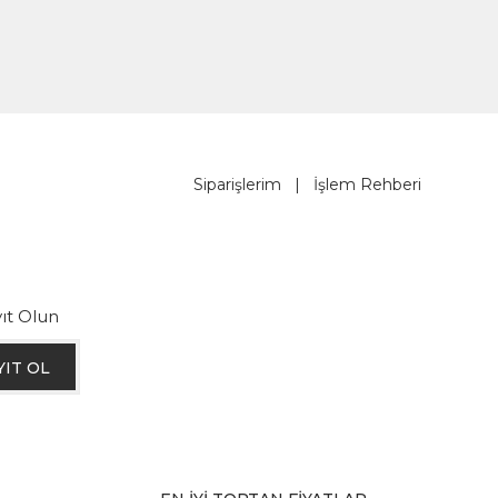
Siparişlerim
|
İşlem Rehberi
ıt Olun
YIT OL