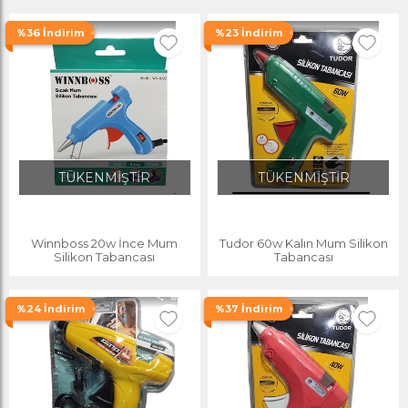
%36 İndirim
%23 İndirim
TÜKENMİŞTİR
TÜKENMİŞTİR
Winnboss 20w İnce Mum
Tudor 60w Kalın Mum Silikon
Silikon Tabancası
Tabancası
%24 İndirim
%37 İndirim