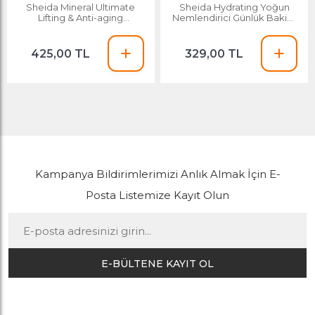
Sheida Mineral Ultimate
Sheida Hydrating Yoğun
Lifting & Anti-aging
Nemlendirici Günlük Bakim
Toparlayıcı ve Göz Kremi
Kremi (yağlı Ciltler) 75ml
20ml
425,00 TL
329,00 TL
Kampanya Bildirimlerimizi Anlık Almak İçin E-
Posta Listemize Kayıt Olun
E-BÜLTENE KAYIT OL