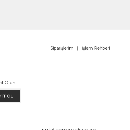
Siparişlerim
|
İşlem Rehberi
ıt Olun
YIT OL