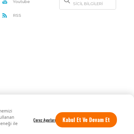
Youtube
SİCİL BİLGİLERİ
RSS
rmemizi
kullanan
Kabul Et Ve Devam Et
eneği ile
Tüm hakları saklıdır.