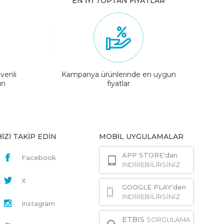
EN İYİ TOPTAN FİYATLAR
venli
Kampanya ürünlerinde en uygun
ın
fiyatlar
BİZİ TAKİP EDİN
MOBİL UYGULAMALAR
APP STORE'dan
Facebook
İNDİREBİLİRSİNİZ
X
GOOGLE PLAY'den
İNDİREBİLİRSİNİZ
Instagram
ETBIS
SORGULAMA