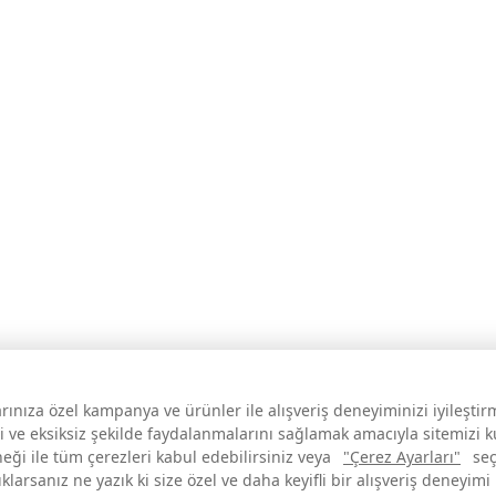
larınıza özel kampanya ve ürünler ile alışveriş deneyiminizi iyileşti
i ve eksiksiz şekilde faydalanmalarını sağlamak amacıyla sitemizi 
neği ile tüm çerezleri kabul edebilirsiniz veya
"Çerez Ayarları"
seç
larsanız ne yazık ki size özel ve daha keyifli bir alışveriş deneyimi