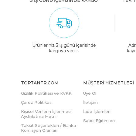
3 İŞ GÜNÜ İÇERİSİNDE KARGO
TEK T
Ürünleriniz 3 iş günü içerisinde
Adr
kargoya verilir.
kayd
TOPTANTR.COM
MÜŞTERI HIZMETLERI
Gizlilik Politikası ve KVKK
Üye Ol
Çerez Politikası
İletişim
Kişisel Verilerin İşlenmesi
İade İşlemleri
Aydınlatma Metni
Satıcı Eğitimleri
Taksit Seçenekleri / Banka
Komisyon Oranları