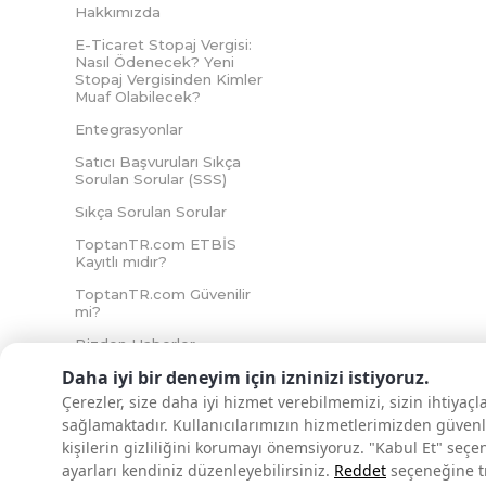
Hakkımızda
E-Ticaret Stopaj Vergisi:
Nasıl Ödenecek? Yeni
Stopaj Vergisinden Kimler
Muaf Olabilecek?
Entegrasyonlar
Satıcı Başvuruları Sıkça
Sorulan Sorular (SSS)
Sıkça Sorulan Sorular
ToptanTR.com ETBİS
Kayıtlı mıdır?
ToptanTR.com Güvenilir
mi?
Bizden Haberler
Daha iyi bir deneyim için izninizi istiyoruz.
Çerezler, size daha iyi hizmet verebilmemizi, sizin ihtiyaç
sağlamaktadır. Kullanıcılarımızın hizmetlerimizden güvenl
İNTERNETTE GÜVENLİ ALIŞVERİŞ
kişilerin gizliliğini korumayı önemsiyoruz. "Kabul Et" seçe
ayarları kendiniz düzenleyebilirsiniz.
Reddet
seçeneğine tık