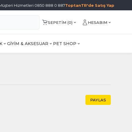
Müşteri Hizmetleri 0850 888 0 887
ToptanTR'de Satış Yap
SEPETIM (
0
)
HESABIM
K
GİYİM & AKSESUAR
PET SHOP
PAYLAS