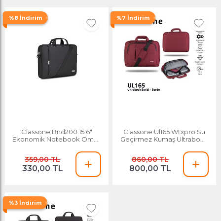
%8 İndirim
%7 İndirim
Classone Bnd200 15.6"
Classone Ul165 Wtxpro Su
Ekonomik Notebook Omuz
Geçirmez Kumaş Ultrabook
Çantası Siyah
Serisi 13.3" - 15.6" Notebook El
Çantası Bordo
359,00 TL
860,00 TL
330,00 TL
800,00 TL
%3 İndirim