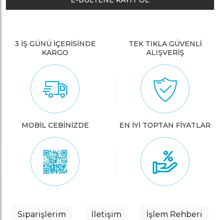
E-BÜLTENE KAYIT OL
3 İŞ GÜNÜ İÇERİSİNDE
TEK TIKLA GÜVENLİ
KARGO
ALIŞVERİŞ
MOBİL CEBİNİZDE
EN İYİ TOPTAN FİYATLAR
Siparişlerim
İletişim
İşlem Rehberi