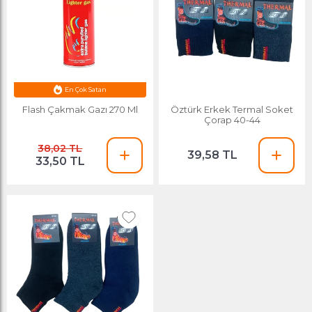
En Çok Satan
Flash Çakmak Gazı 270 Ml
Öztürk Erkek Termal Soket
Çorap 40-44
38,02 TL
39,58 TL
33,50 TL