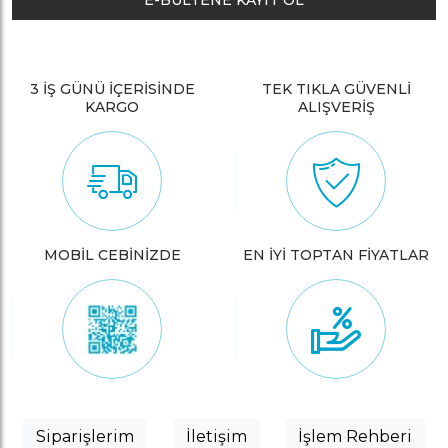
E-BÜLTENE KAYIT OL
3 İŞ GÜNÜ İÇERİSİNDE
TEK TIKLA GÜVENLİ
KARGO
ALIŞVERİŞ
MOBİL CEBİNİZDE
EN İYİ TOPTAN FİYATLAR
Siparişlerim
İletişim
İşlem Rehberi