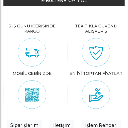
E-BÜLTENE KAYIT OL
3 İŞ GÜNÜ İÇERİSİNDE
TEK TIKLA GÜVENLİ
KARGO
ALIŞVERİŞ
MOBİL CEBİNİZDE
EN İYİ TOPTAN FİYATLAR
Siparişlerim
İletişim
İşlem Rehberi