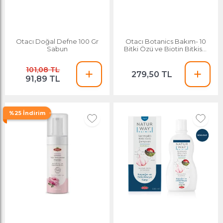
Otacı Doğal Defne 100 Gr
Otacı Botanics Bakım- 10
Sabun
Bitki Özü ve Biotin Bitkisel
Saç Kremi 375 Ml
101,08 TL
279,50 TL
91,89 TL
%25 İndirim