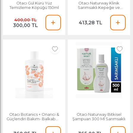
Otacı Gül Kürü Yüz
Otacı Naturway Klinik
Temizleme Köpüğü 150ml
Sarımsaklı Kepeğe ve
Dökülmeye Karşı Şampuan
500 Ml
400,00 TL
413,28 TL
300,00 TL
Otacı Botanics + Onarıcı &
Otacı Naturway Bitkisel
Güçlendiri Bakım- Balkabağı
Şampuan 300 Ml Sarımsaklı
ve Bitkisel Keratin İçeren
Bitkisel Şampuan