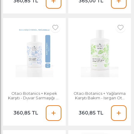
360,85 TL
365,00 TL
Otacı Botanics + Kepek
Otacı Botanics + Yağlanma
Karşıtı - Duvar Sarmaşığı ve
Karşıtı Bakım - Isırgan Otu
Çinko İçeren Bitkisel
Bitkisel Şampuan 375 Ml
Şampuan 375 Ml
360,85 TL
360,85 TL