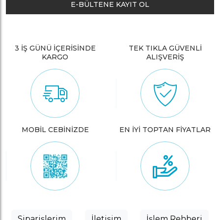
E-BÜLTENE KAYIT OL
3 İŞ GÜNÜ İÇERİSİNDE
TEK TIKLA GÜVENLİ
KARGO
ALIŞVERİŞ
MOBİL CEBİNİZDE
EN İYİ TOPTAN FİYATLAR
Siparişlerim
İletişim
İşlem Rehberi