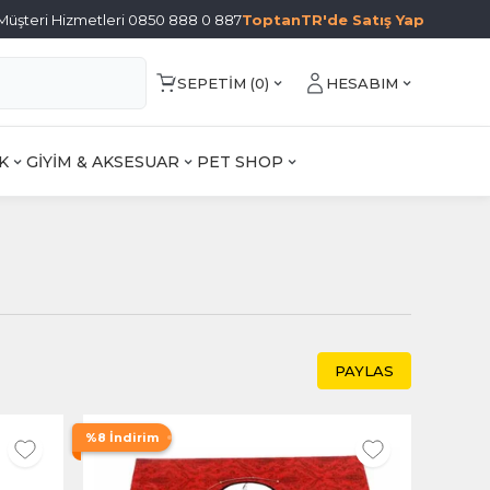
Müşteri Hizmetleri 0850 888 0 887
ToptanTR'de Satış Yap
SEPETIM (
0
)
HESABIM
K
GİYİM & AKSESUAR
PET SHOP
PAYLAS
%8 İndirim