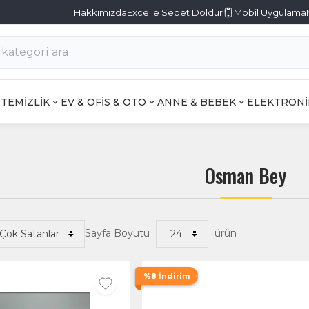
Hakkımızda
Excelle Sepet Doldur
Mobil Uygulama
TEMİZLİK
EV & OFİS & OTO
ANNE & BEBEK
ELEKTRONİ
Osman Bey
Sayfa Boyutu
ürün
%8 İndirim