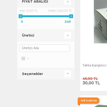
FİYAT ARALIĞI
Min:
0,00 TL
Maks:
245,00 TL
0
245
Üretici
-
Tahta Karıştırıcı
Seçenekler
45,00 TL
30,00 TL
%8 İndirim