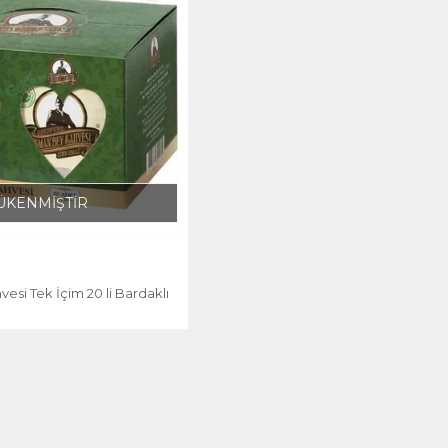
ÜKENMİŞTİR
si Tek İçim 20 li Bardaklı