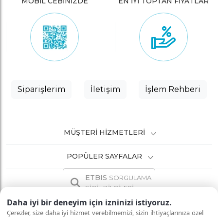
MOBİL CEBİNİZDE
EN İYİ TOPTAN FİYATLAR
Siparişlerim
İletişim
İşlem Rehberi
MÜŞTERI HIZMETLERI
POPÜLER SAYFALAR
ETBIS
SORGULAMA
SİCİL BİLGİLERİ
Daha iyi bir deneyim için izninizi istiyoruz.
Çerezler, size daha iyi hizmet verebilmemizi, sizin ihtiyaçlarınıza özel