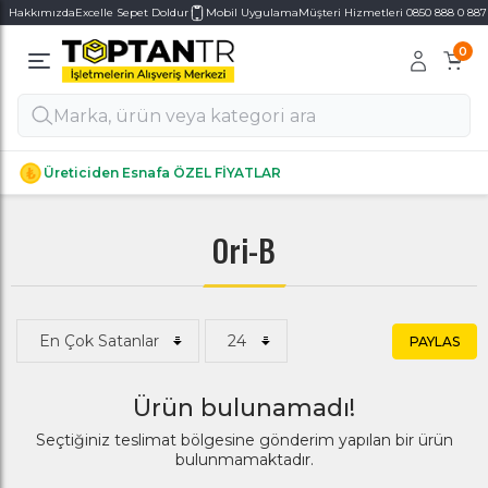
Hakkımızda
Excelle Sepet Doldur
Mobil Uygulama
Müşteri Hizmetleri 0850 888 0 887
0
Alt Kategoriler
Alt Kategoriler
Üreticiden Esnafa ÖZEL FİYATLAR
Ori-B
PAYLAS
Ürün bulunamadı!
Seçtiğiniz teslimat bölgesine gönderim yapılan bir ürün
bulunmamaktadır.