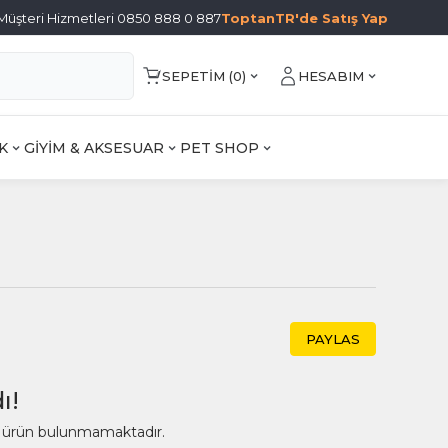
Müşteri Hizmetleri 0850 888 0 887
ToptanTR'de Satış Yap
SEPETIM (
0
)
HESABIM
K
GİYİM & AKSESUAR
PET SHOP
PAYLAS
ı!
ir ürün bulunmamaktadır.