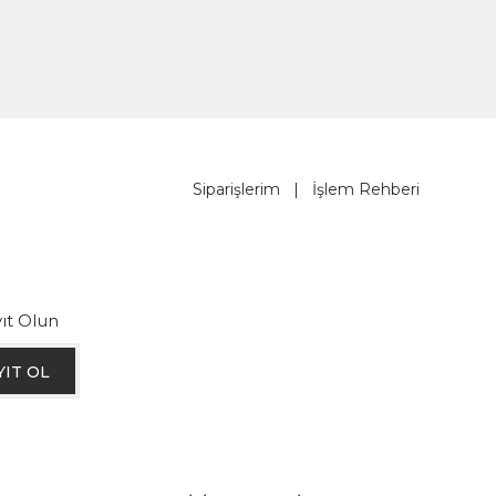
Siparişlerim
|
İşlem Rehberi
ıt Olun
YIT OL