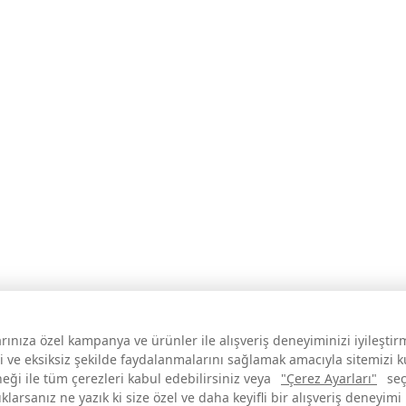
larınıza özel kampanya ve ürünler ile alışveriş deneyiminizi iyileşti
i ve eksiksiz şekilde faydalanmalarını sağlamak amacıyla sitemizi 
neği ile tüm çerezleri kabul edebilirsiniz veya
"Çerez Ayarları"
seç
larsanız ne yazık ki size özel ve daha keyifli bir alışveriş deneyimi