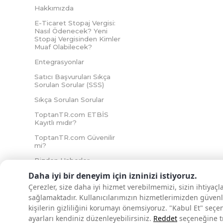
Hakkımızda
E-Ticaret Stopaj Vergisi:
Nasıl Ödenecek? Yeni
Stopaj Vergisinden Kimler
Muaf Olabilecek?
Entegrasyonlar
Satıcı Başvuruları Sıkça
Sorulan Sorular (SSS)
Sıkça Sorulan Sorular
ToptanTR.com ETBİS
Kayıtlı mıdır?
ToptanTR.com Güvenilir
mi?
Bizden Haberler
Daha iyi bir deneyim için izninizi istiyoruz.
Çerezler, size daha iyi hizmet verebilmemizi, sizin ihtiyaç
sağlamaktadır. Kullanıcılarımızın hizmetlerimizden güvenl
İNTERNETTE GÜVENLİ ALIŞVERİŞ
kişilerin gizliliğini korumayı önemsiyoruz. "Kabul Et" seçe
ayarları kendiniz düzenleyebilirsiniz.
Reddet
seçeneğine tık