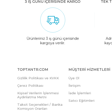
3 İŞ GÜNÜ İÇERİSİNDE KARGO
TEK T
Ürünleriniz 3 iş günü içerisinde
Adr
kargoya verilir.
kayd
TOPTANTR.COM
MÜŞTERI HIZMETLERI
Gizlilik Politikası ve KVKK
Üye Ol
Çerez Politikası
İletişim
Kişisel Verilerin İşlenmesi
İade İşlemleri
Aydınlatma Metni
Satıcı Eğitimleri
Taksit Seçenekleri / Banka
Komisyon Oranları