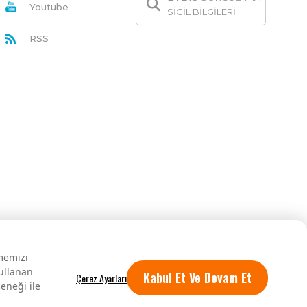
Youtube
SİCİL BİLGİLERİ
RSS
rmemizi
kullanan
Kabul Et Ve Devam Et
eneği ile
Tüm hakları saklıdır.