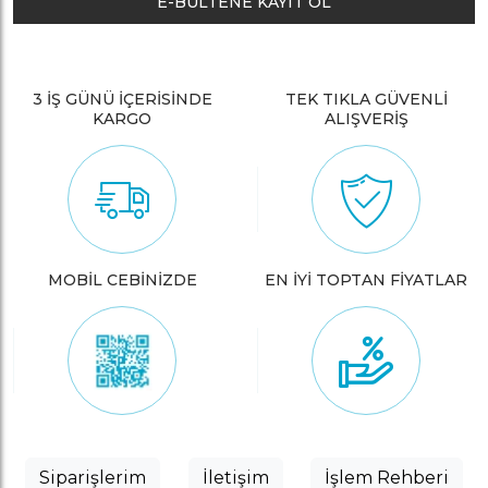
E-BÜLTENE KAYIT OL
3 İŞ GÜNÜ İÇERİSİNDE
TEK TIKLA GÜVENLİ
KARGO
ALIŞVERİŞ
MOBİL CEBİNİZDE
EN İYİ TOPTAN FİYATLAR
Siparişlerim
İletişim
İşlem Rehberi