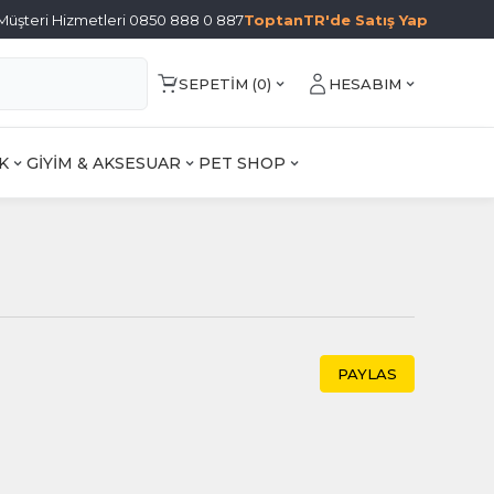
Müşteri Hizmetleri 0850 888 0 887
ToptanTR'de Satış Yap
SEPETIM (
0
)
HESABIM
K
GİYİM & AKSESUAR
PET SHOP
PAYLAS