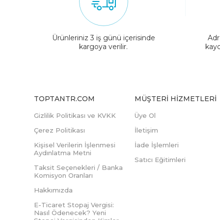
Ürünleriniz 3 iş günü içerisinde
Adr
kargoya verilir.
kayd
TOPTANTR.COM
MÜŞTERI HIZMETLERI
Gizlilik Politikası ve KVKK
Üye Ol
Çerez Politikası
İletişim
Kişisel Verilerin İşlenmesi
İade İşlemleri
Aydınlatma Metni
Satıcı Eğitimleri
Taksit Seçenekleri / Banka
Komisyon Oranları
Hakkımızda
E-Ticaret Stopaj Vergisi:
Nasıl Ödenecek? Yeni