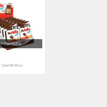
ÜKENMİŞTİR
 (standli-96 Li)