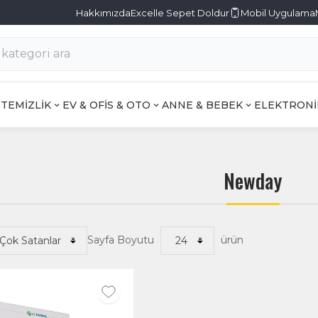
Hakkımızda
Excelle Sepet Doldur
Mobil Uygulama
TEMİZLİK
EV & OFİS & OTO
ANNE & BEBEK
ELEKTRONİ
Newday
Sayfa Boyutu
ürün