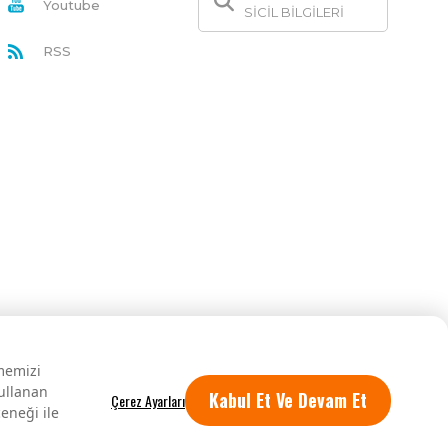
Youtube
SİCİL BİLGİLERİ
RSS
rmemizi
kullanan
Kabul Et Ve Devam Et
eneği ile
Tüm hakları saklıdır.