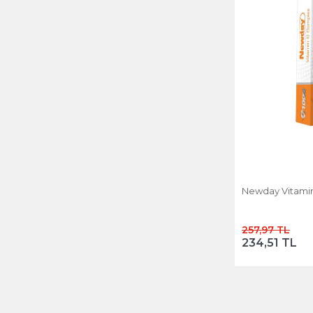
Newday Vitami
257,97 TL
234,51 TL