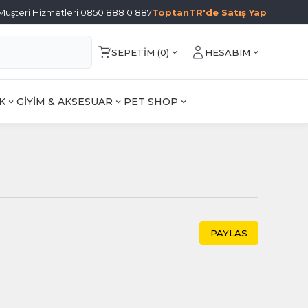
Müşteri Hizmetleri 0850 888 0 887
ToptanTR'de Satış Yap
SEPETIM (
0
)
HESABIM
K
GİYİM & AKSESUAR
PET SHOP
PAYLAS