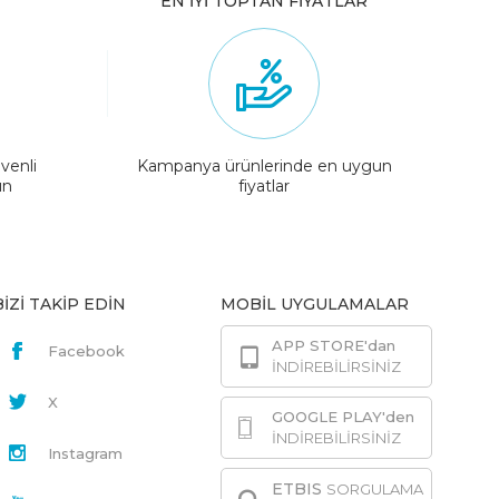
EN İYİ TOPTAN FİYATLAR
venli
Kampanya ürünlerinde en uygun
ın
fiyatlar
BİZİ TAKİP EDİN
MOBİL UYGULAMALAR
APP STORE'dan
Facebook
İNDİREBİLİRSİNİZ
X
GOOGLE PLAY'den
İNDİREBİLİRSİNİZ
Instagram
ETBIS
SORGULAMA