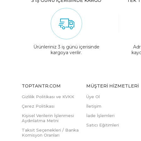
3 İŞ GÜNÜ İÇERİSİNDE KARGO
TEK T
Ürünleriniz 3 iş günü içerisinde
Adr
kargoya verilir.
kayd
TOPTANTR.COM
MÜŞTERI HIZMETLERI
Gizlilik Politikası ve KVKK
Üye Ol
Çerez Politikası
İletişim
Kişisel Verilerin İşlenmesi
İade İşlemleri
Aydınlatma Metni
Satıcı Eğitimleri
Taksit Seçenekleri / Banka
Komisyon Oranları