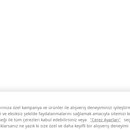
larınıza özel kampanya ve ürünler ile alışveriş deneyiminizi iyileşti
i ve eksiksiz şekilde faydalanmalarını sağlamak amacıyla sitemizi 
neği ile tüm çerezleri kabul edebilirsiniz veya
"Çerez Ayarları"
seç
larsanız ne yazık ki size özel ve daha keyifli bir alışveriş deneyimi