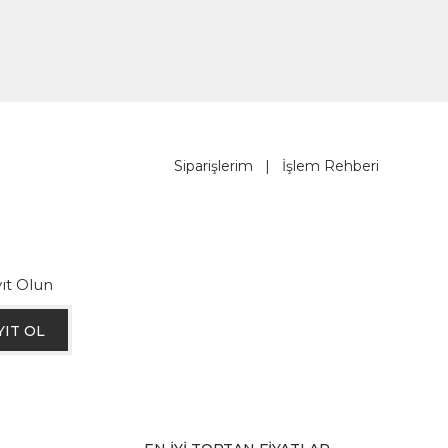
Siparişlerim
|
İşlem Rehberi
ıt Olun
YIT OL