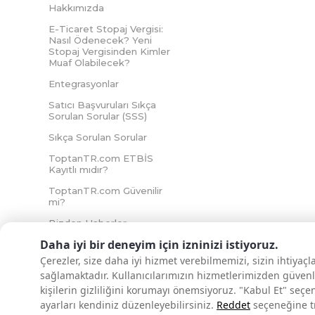
Hakkımızda
E-Ticaret Stopaj Vergisi:
Nasıl Ödenecek? Yeni
Stopaj Vergisinden Kimler
Muaf Olabilecek?
Entegrasyonlar
Satıcı Başvuruları Sıkça
Sorulan Sorular (SSS)
Sıkça Sorulan Sorular
ToptanTR.com ETBİS
Kayıtlı mıdır?
ToptanTR.com Güvenilir
mi?
Bizden Haberler
Daha iyi bir deneyim için izninizi istiyoruz.
Çerezler, size daha iyi hizmet verebilmemizi, sizin ihtiyaç
sağlamaktadır. Kullanıcılarımızın hizmetlerimizden güvenl
İNTERNETTE GÜVENLİ ALIŞVERİŞ
kişilerin gizliliğini korumayı önemsiyoruz. "Kabul Et" seçe
ayarları kendiniz düzenleyebilirsiniz.
Reddet
seçeneğine tık