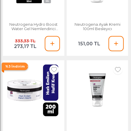
Neutrogena Hydro Boost
Neutrogena Ayak Kremi
Water Gel Nemlendirici
100ml Besleyıcı
Normal Ciltler 50 Ml
333,33 TL
151,00 TL
273,17 TL
%3 İndirim