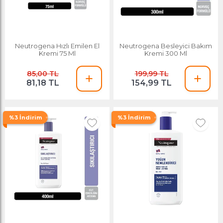
Neutrogena Hızlı Emilen El
Neutrogena Besleyici Bakım
Kremi 75 Ml
Kremi 300 Ml
85,00 TL
199,99 TL
81,18 TL
154,99 TL
%3 İndirim
%3 İndirim