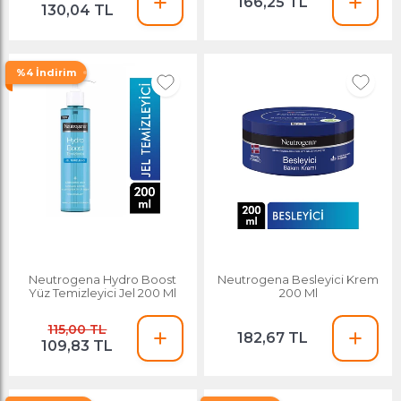
166,25 TL
130,04 TL
%4 İndirim
Neutrogena Hydro Boost
Neutrogena Besleyici Krem
Yüz Temizleyici Jel 200 Ml
200 Ml
115,00 TL
182,67 TL
109,83 TL