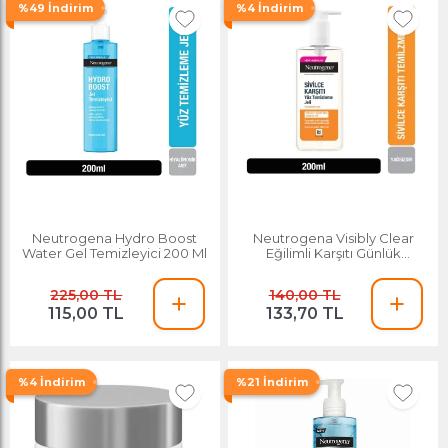
%49 İndirim
%4 İndirim
Neutrogena Hydro Boost
Neutrogena Visibly Clear
Water Gel Temizleyici 200 Ml
Eğilimli Karşıtı Günlük
Temizleme Jeli 200ml
225,00 TL
140,00 TL
115,00 TL
133,70 TL
%4 İndirim
%21 İndirim