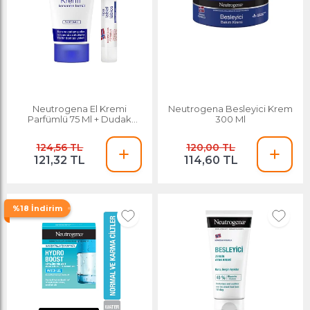
Neutrogena El Kremi
Neutrogena Besleyici Krem
Parfümlü 75 Ml + Dudak
300 Ml
Kremi Hediye
124,56 TL
120,00 TL
121,32 TL
114,60 TL
%18 İndirim