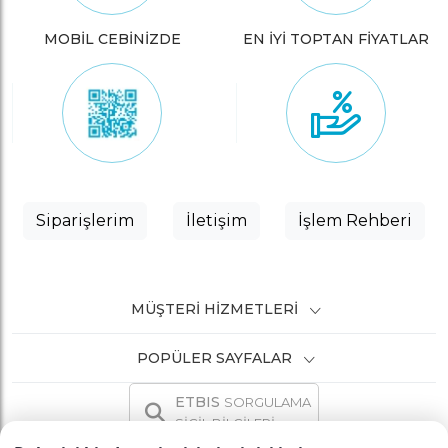
MOBİL CEBİNİZDE
EN İYİ TOPTAN FİYATLAR
Siparişlerim
İletişim
İşlem Rehberi
MÜŞTERI HIZMETLERI
POPÜLER SAYFALAR
ETBIS
SORGULAMA
SİCİL BİLGİLERİ