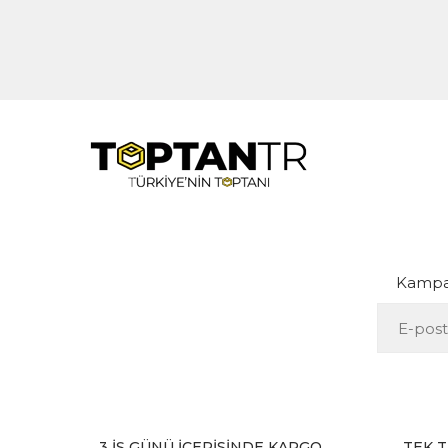
Kampan
3 İŞ GÜNÜ İÇERİSİNDE KARGO
TEK T