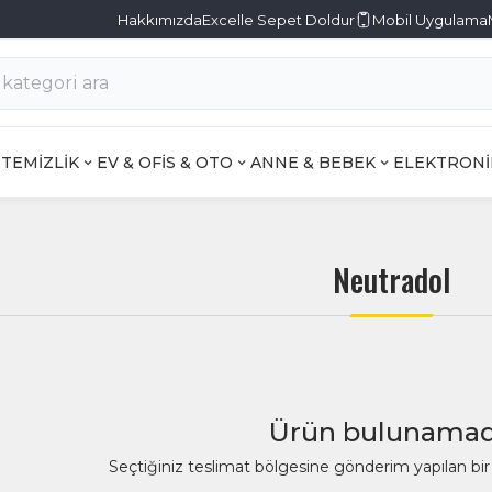
Hakkımızda
Excelle Sepet Doldur
Mobil Uygulama
TEMİZLİK
EV & OFİS & OTO
ANNE & BEBEK
ELEKTRONİ
Neutradol
Ürün bulunamad
Seçtiğiniz teslimat bölgesine gönderim yapılan b