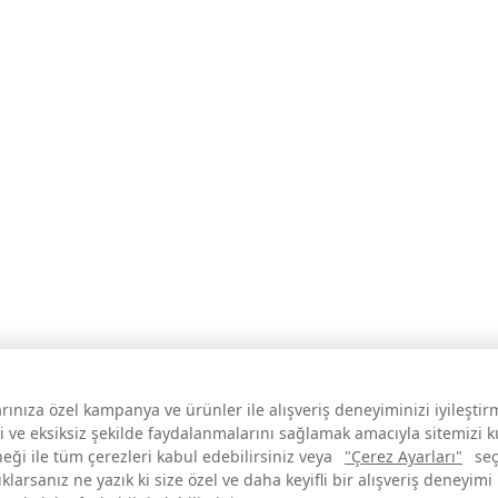
larınıza özel kampanya ve ürünler ile alışveriş deneyiminizi iyileşti
i ve eksiksiz şekilde faydalanmalarını sağlamak amacıyla sitemizi 
neği ile tüm çerezleri kabul edebilirsiniz veya
"Çerez Ayarları"
seç
larsanız ne yazık ki size özel ve daha keyifli bir alışveriş deneyimi