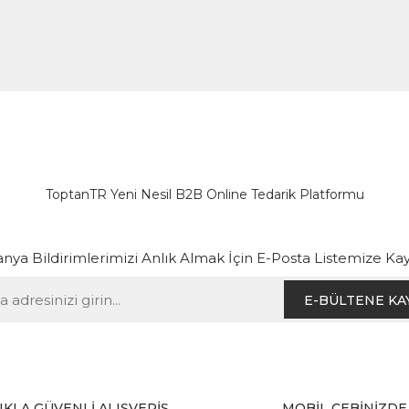
ToptanTR Yeni Nesil B2B Online Tedarik Platformu
ya Bildirimlerimizi Anlık Almak İçin E-Posta Listemize Kay
E-BÜLTENE KA
IKLA GÜVENLİ ALIŞVERİŞ
MOBİL CEBİNİZDE