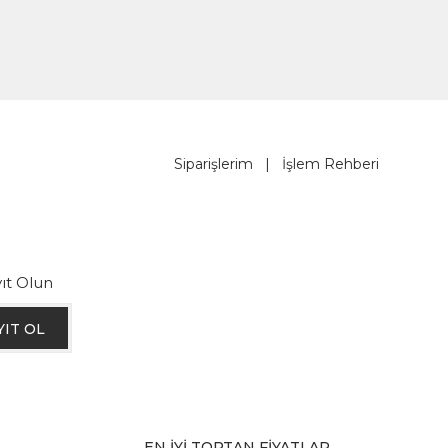
Siparişlerim
|
İşlem Rehberi
ıt Olun
YIT OL
EN İYİ TOPTAN FİYATLAR