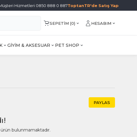
Müşteri Hizmetleri 0850 888 0 887
ToptanTR'de Satış Yap
SEPETIM (
0
)
HESABIM
K
GİYİM & AKSESUAR
PET SHOP
PAYLAS
ı!
ir ürün bulunmamaktadır.