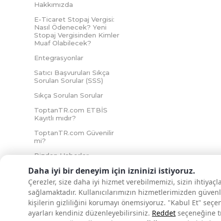
Hakkımızda
E-Ticaret Stopaj Vergisi:
Nasıl Ödenecek? Yeni
Stopaj Vergisinden Kimler
Muaf Olabilecek?
Entegrasyonlar
Satıcı Başvuruları Sıkça
Sorulan Sorular (SSS)
Sıkça Sorulan Sorular
ToptanTR.com ETBİS
Kayıtlı mıdır?
ToptanTR.com Güvenilir
mi?
Bizden Haberler
Daha iyi bir deneyim için izninizi istiyoruz.
Çerezler, size daha iyi hizmet verebilmemizi, sizin ihtiyaç
sağlamaktadır. Kullanıcılarımızın hizmetlerimizden güvenl
İNTERNETTE GÜVENLİ ALIŞVERİŞ
kişilerin gizliliğini korumayı önemsiyoruz. "Kabul Et" seçe
ayarları kendiniz düzenleyebilirsiniz.
Reddet
seçeneğine tık