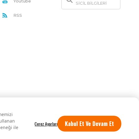
Youtube
SİCİL BİLGİLERİ
RSS
rmemizi
kullanan
Kabul Et Ve Devam Et
eneği ile
Tüm hakları saklıdır.