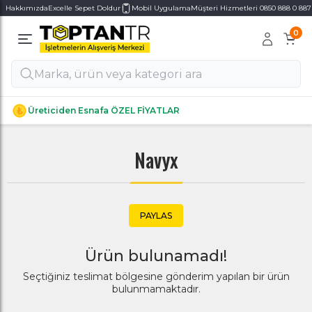
Hakkımızda
Excelle Sepet Doldur
Mobil Uygulama
Müşteri Hizmetleri 0850 888 0 887
0
Alt Kategoriler
Alt Kategoriler
Üreticiden Esnafa ÖZEL FİYATLAR
Navyx
PAYLAS
Ürün bulunamadı!
Seçtiğiniz teslimat bölgesine gönderim yapılan bir ürün
bulunmamaktadır.