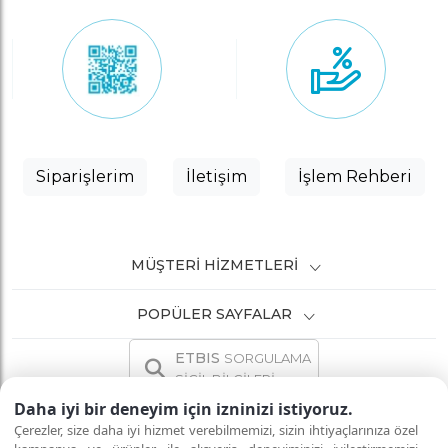
Siparişlerim
İletişim
İşlem Rehberi
MÜŞTERI HIZMETLERI
POPÜLER SAYFALAR
ETBIS
SORGULAMA
SİCİL BİLGİLERİ
Daha iyi bir deneyim için izninizi istiyoruz.
Çerezler, size daha iyi hizmet verebilmemizi, sizin ihtiyaçlarınıza özel