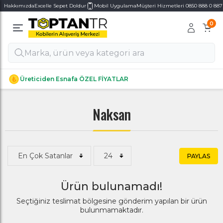
Hakkımızda
Excelle Sepet Doldur
Mobil Uygulama
Müşteri Hizmetleri 0850 888 0 887
0
Alt Kategoriler
Alt Kategoriler
Üreticiden Esnafa ÖZEL FİYATLAR
Naksan
PAYLAS
Ürün bulunamadı!
Seçtiğiniz teslimat bölgesine gönderim yapılan bir ürün
bulunmamaktadır.