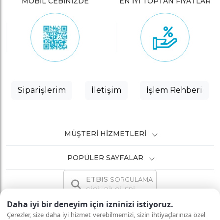
MOBİL CEBİNİZDE
EN İYİ TOPTAN FİYATLAR
Siparişlerim
İletişim
İşlem Rehberi
MÜŞTERI HIZMETLERI
POPÜLER SAYFALAR
ETBIS
SORGULAMA
SİCİL BİLGİLERİ
Daha iyi bir deneyim için izninizi istiyoruz.
Çerezler, size daha iyi hizmet verebilmemizi, sizin ihtiyaçlarınıza özel