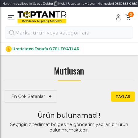
Hakkımızda
Excelle Sepet Doldur
Mobil Uygulama
Müşteri Hizmetleri 0850 888 0 887
0
Alt Kategoriler
Alt Kategoriler
Üreticiden Esnafa ÖZEL FİYATLAR
Mutlusan
PAYLAS
Ürün bulunamadı!
Seçtiğiniz teslimat bölgesine gönderim yapılan bir ürün
bulunmamaktadır.