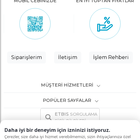
MOBİL CEBİNİZDE
EN İYİ TOPTAN FİYATLAR
Siparişlerim
İletişim
İşlem Rehberi
MÜŞTERI HIZMETLERI
POPÜLER SAYFALAR
ETBIS
SORGULAMA
SİCİL BİLGİLERİ
Daha iyi bir deneyim için izninizi istiyoruz.
Çerezler, size daha iyi hizmet verebilmemizi, sizin ihtiyaçlarınıza özel