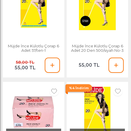
Müjde İnce Külotlu Çorap 6
Müjde İnce Külotlu Çorap 6
Adet 57/ten-1
Adet 20 Den 500/siyah No-3
58,00 TL
55,00 TL
55,00 TL
%4 İndirim