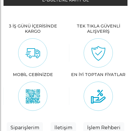
E-BÜLTENE KAYIT OL
3 İŞ GÜNÜ İÇERİSİNDE
TEK TIKLA GÜVENLİ
KARGO
ALIŞVERİŞ
MOBİL CEBİNİZDE
EN İYİ TOPTAN FİYATLAR
Siparişlerim
İletişim
İşlem Rehberi