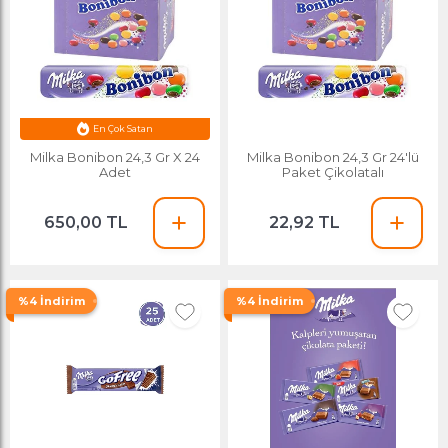
En Çok Satan
Esnafa Özel Fiyat
Milka Bonibon 24,3 Gr X 24
Milka Bonibon 24,3 Gr 24'lü
Adet
Paket Çikolatalı
650,00 TL
22,92 TL
%4 İndirim
%4 İndirim