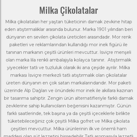
Milka Çikolatalar
Milka
çikolataları her yaştan tüketicinin damak zevkine hitap
eden atıştırmalıklar arasında bulunur. Marka 1901 yılından beri
dünyanın en sevilen
çikolata
üreticileri arasındadır. Mor renk
paketleri ve reklamlarından kullandığı mor inek figürü ile
tanınan markanın çeşitli ürünleri mevcuttur. İsviçre menşeli
olan marka lila renkli ambalajıyla kolayca tanınır. Atıştırmalık
yiyecekler tatlı ve tuzluluk olarak iki ana çeşide ayrılır. Milka
markası İsviçre merkezli tatlı atıştırmalık olan çikolatalar
üreten dünyanın en çok satan markalarındandır. Mor paketi
üzerinde Alp Dağları ve önündeki mor inek ile akıllara kazınan
bir tasarıma sahiptir. Zengin ürün alternatifleriyle farklı damak
zevklerine sahip kullanıcıların beğenisini kazanmıştır. Günün
farklı saatlerinde, tek başına ya da çeşitli içeceklerle birlikte
tüketebileceğiniz çok çeşitli Milka gofret ve Milka çikolata
çeşitleri mevcuttur. Milka ürünlerinin ilk ve önemli ham
maddesi olan süt lezzetini hissedebilir Tatlı aromasıyla lezzetli