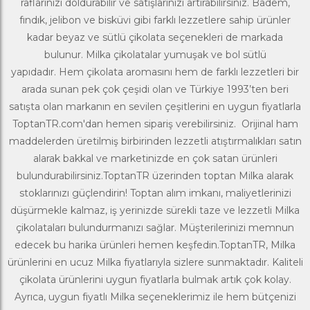
raflarınızı doldurabilir ve satışlarınızı artırabilirsiniz. Badem,
fındık, jelibon ve bisküvi gibi farklı lezzetlere sahip ürünler
kadar beyaz ve sütlü çikolata seçenekleri de markada
bulunur. Milka çikolatalar yumuşak ve bol sütlü
yapıdadır. Hem çikolata aromasını hem de farklı lezzetleri bir
arada sunan pek çok çeşidi olan ve Türkiye 1993’ten beri
satışta olan markanın en sevilen çeşitlerini en uygun fiyatlarla
ToptanTR
.com'dan hemen sipariş verebilirsiniz. Orijinal ham
maddelerden üretilmiş birbirinden lezzetli atıştırmalıkları satın
alarak bakkal ve marketinizde en çok satan ürünleri
bulundurabilirsiniz.ToptanTR üzerinden toptan Milka alarak
stoklarınızı güçlendirin! Toptan alım imkanı, maliyetlerinizi
düşürmekle kalmaz, iş yerinizde sürekli taze ve lezzetli Milka
çikolataları bulundurmanızı sağlar. Müşterilerinizi memnun
edecek bu harika ürünleri hemen keşfedin.ToptanTR, Milka
ürünlerini en ucuz Milka fiyatlarıyla sizlere sunmaktadır. Kaliteli
çikolata ürünlerini uygun fiyatlarla bulmak artık çok kolay.
Ayrıca, uygun fiyatlı Milka seçeneklerimiz ile hem bütçenizi