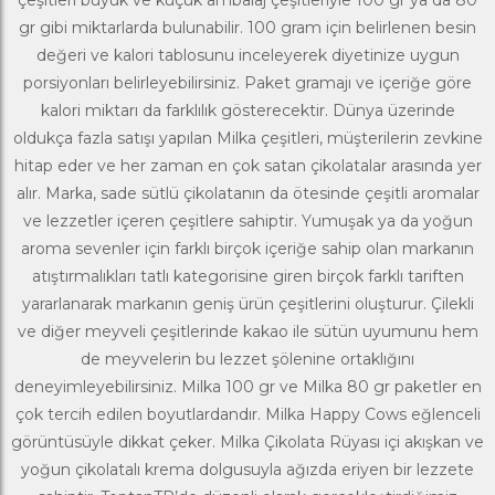
gr gibi miktarlarda bulunabilir. 100 gram için belirlenen besin
değeri ve kalori tablosunu inceleyerek diyetinize uygun
porsiyonları belirleyebilirsiniz. Paket gramajı ve içeriğe göre
kalori miktarı da farklılık gösterecektir. Dünya üzerinde
oldukça fazla satışı yapılan Milka çeşitleri, müşterilerin zevkine
hitap eder ve her zaman en çok satan çikolatalar arasında yer
alır. Marka, sade sütlü çikolatanın da ötesinde çeşitli aromalar
ve lezzetler içeren çeşitlere sahiptir. Yumuşak ya da yoğun
aroma sevenler için farklı birçok içeriğe sahip olan markanın
atıştırmalıkları tatlı kategorisine giren birçok farklı tariften
yararlanarak markanın geniş ürün çeşitlerini oluşturur. Çilekli
ve diğer meyveli çeşitlerinde kakao ile sütün uyumunu hem
de meyvelerin bu lezzet şölenine ortaklığını
deneyimleyebilirsiniz. Milka 100 gr ve Milka 80 gr paketler en
çok tercih edilen boyutlardandır. Milka Happy Cows eğlenceli
görüntüsüyle dikkat çeker. Milka Çikolata Rüyası içi akışkan ve
yoğun çikolatalı krema dolgusuyla ağızda eriyen bir lezzete