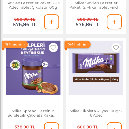
Sevilen Lezzetler Paketi 2 - 6
Milka Sevilen Lezzetler
Adet Tablet Çikolata 100g
Paketi (2 Milka Tablet Fındıklı
Çikolata 80g, 2 Milka Tablet
Üzüm Fındıklı 80g, 2 Milka
600,90 TL
600,90 TL
Tablet Çikolata Rüyası 100g )
576,86 TL
576,86 TL
- 6 Adet Tablet Çikolata
%4 İndirim
%4 İndirim
Milka Spread Hazelnut
Milka Çikolata Rüyası 100gr -
Sürülebilir Çikolata Kakaolu
6 Adet
Fındık Ezmesi
338,90 TL
600,90 TL