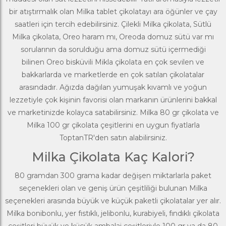
bir
atıştırmalık
olan Milka tablet çikolatayı ara öğünler ve çay
saatleri için tercih edebilirsiniz. Çilekli Milka çikolata, Sütlü
Milka çikolata, Oreo haram mı, Oreoda domuz sütü var mı
sorularının da sorulduğu ama domuz sütü içermediği
bilinen
Oreo
bisküvili Mikla çikolata en çok sevilen ve
bakkarlarda ve marketlerde en çok satılan çikolatalar
arasındadır. Ağızda dağılan yumuşak kıvamlı ve yoğun
lezzetiyle çok kişinin favorisi olan markanın ürünlerini bakkal
ve marketinizde kolayca satabilirsiniz. Milka 80 gr çikolata ve
Milka 100 gr çikolata çeşitlerini en uygun fiyatlarla
ToptanTR'den satın alabilirsiniz.
Milka Çikolata Kaç Kalori?
80 gramdan 300 grama kadar değişen miktarlarla paket
seçenekleri olan ve geniş ürün çeşitliliği bulunan Milka
seçenekleri arasında büyük ve küçük paketli çikolatalar yer alır.
Milka bonibonlu, yer fıstıklı, jelibonlu, kurabiyeli, fındıklı çikolata
çeşitleri büyük ve küçük ambalaj çeşitleriyle 100 gr ya da 80