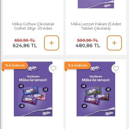
Milka Gofree Çikolatalı
Mılka Lezzet Paketi (5 Adet
Gofret 28gr- 25 Adet
Tablet Çikolata)
650,90 TL
500,90 TL
624,86 TL
480,86 TL
%4 İndirim
%4 İndirim