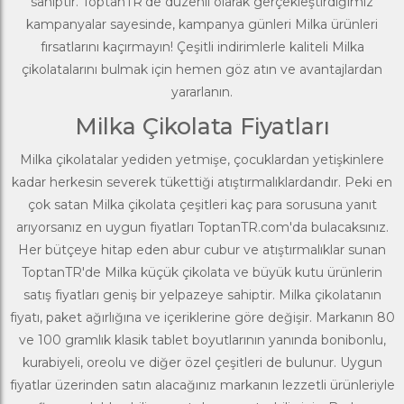
sahiptir. ToptanTR’de düzenli olarak gerçekleştirdiğimiz
kampanyalar sayesinde, kampanya günleri Milka ürünleri
fırsatlarını kaçırmayın! Çeşitli indirimlerle kaliteli Milka
çikolatalarını bulmak için hemen göz atın ve avantajlardan
yararlanın.
Milka Çikolata Fiyatları
Milka çikolatalar yediden yetmişe, çocuklardan yetişkinlere
kadar herkesin severek tükettiği atıştırmalıklardandır. Peki en
çok satan Milka çikolata çeşitleri kaç para sorusuna yanıt
arıyorsanız en uygun fiyatları ToptanTR.com'da bulacaksınız.
Her bütçeye hitap eden abur cubur ve atıştırmalıklar sunan
ToptanTR'de Milka küçük çikolata ve büyük kutu ürünlerin
satış fiyatları geniş bir yelpazeye sahiptir. Milka çikolatanın
fiyatı, paket ağırlığına ve içeriklerine göre değişir. Markanın 80
ve 100 gramlık klasik tablet boyutlarının yanında bonibonlu,
kurabiyeli, oreolu ve diğer özel çeşitleri de bulunur. Uygun
fiyatlar üzerinden satın alacağınız markanın lezzetli ürünleriyle