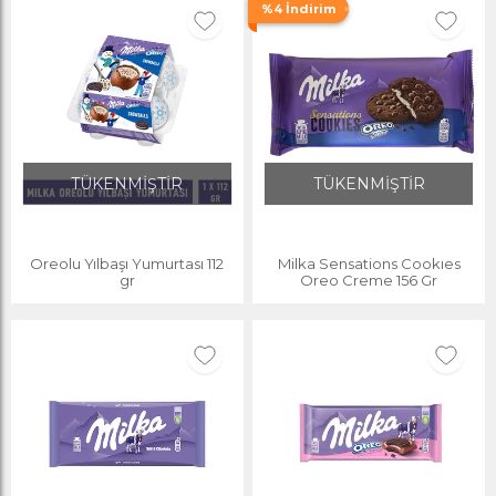
%4 İndirim
TÜKENMİŞTİR
TÜKENMİŞTİR
Oreolu Yılbaşı Yumurtası 112
Milka Sensations Cookıes
gr
Oreo Creme 156 Gr