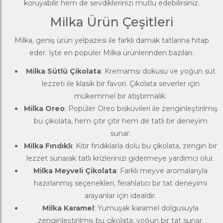
koruyabilir hem de sevdiklerinizi mutlu edebilirsiniz.
Milka Ürün Çeşitleri
Milka, geniş ürün yelpazesi ile farklı damak tatlarına hitap
eder. İşte en popüler Milka ürünlerinden bazıları:
Milka Sütlü Çikolata
: Kremamsı dokusu ve yoğun süt
lezzeti ile klasik bir favori. Çikolata severler için
mükemmel bir atıştırmalık.
Milka Oreo
: Popüler Oreo bisküvileri ile zenginleştirilmiş
bu çikolata, hem çıtır çıtır hem de tatlı bir deneyim
sunar.
Milka Fındıklı
: Kıtır fındıklarla dolu bu çikolata, zengin bir
lezzet sunarak tatlı krizlerinizi gidermeye yardımcı olur.
Milka Meyveli Çikolata
: Farklı meyve aromalarıyla
hazırlanmış seçenekleri, ferahlatıcı bir tat deneyimi
arayanlar için idealdir.
Milka Karamel
: Yumuşak karamel dolgusuyla
zenginleştirilmiş bu çikolata, yoğun bir tat sunar.