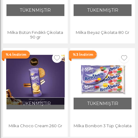
TÜKENMİŞTİR
TÜKENMİŞTİR
Milka Bütün Fındıklı Çikolata
Milka Beyaz Çikolata 80 Gr
90 gr
%4 İndirim
%3 İndirim
TÜKENMİŞTİR
TÜKENMİŞTİR
Milka Choco Cream 260 Gr
Milka Bonibon 3 Tüp Çikolata