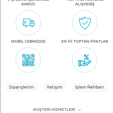
KARGO
ALIŞVERİŞ
MOBİL CEBİNİZDE
EN İYİ TOPTAN FİYATLAR
Siparişlerim
İletişim
İşlem Rehberi
MÜŞTERI HIZMETLERI