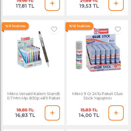
19,95 TL
21,88 TL
17,81 TL
19,53 TL
%11 İndirim
%12 İndirim
Mikro Versatil Kalem Standlı
Mikro 9 Gr 24'lü Paket Glue
0.7 Mm Mp-830p 48'li Paket
Stick Yapıştırıcı
18,85 TL
15,83 TL
16,83 TL
14,00 TL