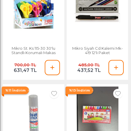
Mikro St. Ks 115-30 30'lu
Mikro Siyah Cd Kalemi Mk-
Standlı Korumalı Makas
419 12'li Paket
700,00 TL
485,00 TL
631,47 TL
437,52 TL
%11 İndirim
%13 İndirim