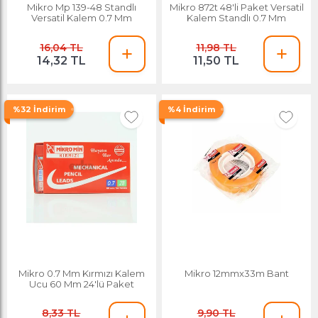
Mikro Mp 139-48 Standlı
Mikro 872t 48'li Paket Versatil
Versatil Kalem 0.7 Mm
Kalem Standlı 0.7 Mm
16,04 TL
11,98 TL
14,32 TL
11,50 TL
%32 İndirim
%4 İndirim
Mikro 0.7 Mm Kırmızı Kalem
Mikro 12mmx33m Bant
Ucu 60 Mm 24'lü Paket
8,33 TL
9,90 TL