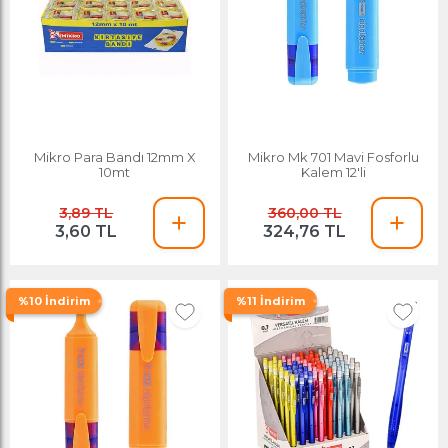
Mikro Para Bandı 12mm X
Mikro Mk 701 Mavi Fosforlu
10mt
Kalem 12'li
3,89 TL
360,00 TL
3,60 TL
324,76 TL
%10 İndirim
%11 İndirim