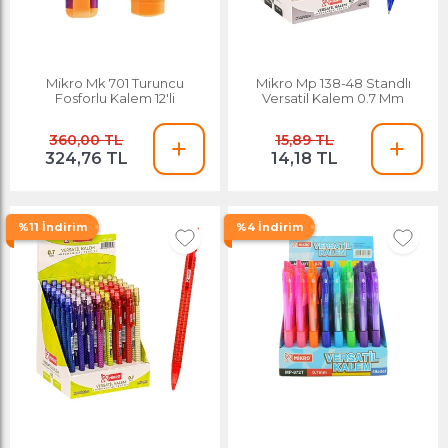
Mikro Mk 701 Turuncu
Mikro Mp 138-48 Standlı
Fosforlu Kalem 12'li
Versatil Kalem 0.7 Mm
360,00 TL
15,89 TL
324,76 TL
14,18 TL
%11 İndirim
%4 İndirim