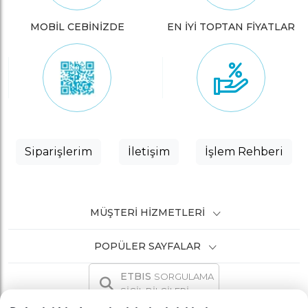
MOBİL CEBİNİZDE
EN İYİ TOPTAN FİYATLAR
Siparişlerim
İletişim
İşlem Rehberi
MÜŞTERI HIZMETLERI
POPÜLER SAYFALAR
ETBIS
SORGULAMA
SİCİL BİLGİLERİ