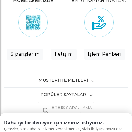
MOBİL CEBİNİZDE
EN İYİ TOPTAN FİYATLAR
Siparişlerim
İletişim
İşlem Rehberi
MÜŞTERI HIZMETLERI
POPÜLER SAYFALAR
ETBIS
SORGULAMA
SİCİL BİLGİLERİ
Daha iyi bir deneyim için izninizi istiyoruz.
Çerezler, size daha iyi hizmet verebilmemizi, sizin ihtiyaçlarınıza özel