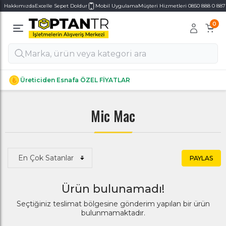
Hakkımızda
Excelle Sepet Doldur
Mobil Uygulama
Müşteri Hizmetleri 0850 888 0 887
0
Alt Kategoriler
Alt Kategoriler
Üreticiden Esnafa ÖZEL FİYATLAR
Mic Mac
PAYLAS
Ürün bulunamadı!
Seçtiğiniz teslimat bölgesine gönderim yapılan bir ürün
bulunmamaktadır.