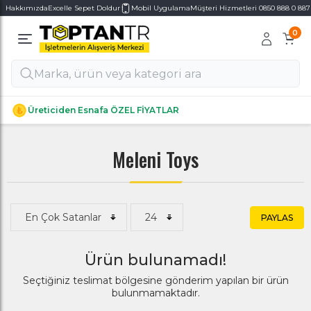
Hakkımızda
Excelle Sepet Doldur
Mobil Uygulama
Müşteri Hizmetleri 0850 888 0 887
0
Alt Kategoriler
Alt Kategoriler
Üreticiden Esnafa ÖZEL FİYATLAR
Meleni Toys
PAYLAS
Ürün bulunamadı!
Seçtiğiniz teslimat bölgesine gönderim yapılan bir ürün
bulunmamaktadır.