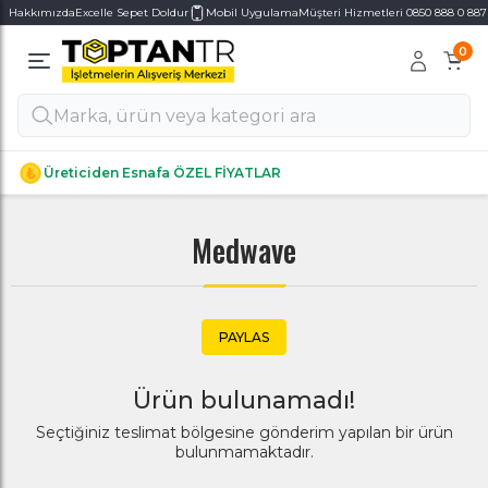
Hakkımızda
Excelle Sepet Doldur
Mobil Uygulama
Müşteri Hizmetleri 0850 888 0 887
0
Alt Kategoriler
Alt Kategoriler
Üreticiden Esnafa ÖZEL FİYATLAR
Medwave
PAYLAS
Ürün bulunamadı!
Seçtiğiniz teslimat bölgesine gönderim yapılan bir ürün
bulunmamaktadır.