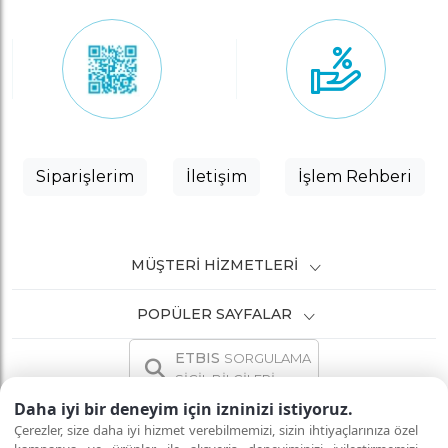
Siparişlerim
İletişim
İşlem Rehberi
MÜŞTERI HIZMETLERI
POPÜLER SAYFALAR
ETBIS
SORGULAMA
SİCİL BİLGİLERİ
Daha iyi bir deneyim için izninizi istiyoruz.
Çerezler, size daha iyi hizmet verebilmemizi, sizin ihtiyaçlarınıza özel