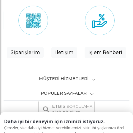
Siparişlerim
İletişim
İşlem Rehberi
MÜŞTERI HIZMETLERI
POPÜLER SAYFALAR
ETBIS
SORGULAMA
SİCİL BİLGİLERİ
Daha iyi bir deneyim için izninizi istiyoruz.
Çerezler, size daha iyi hizmet verebilmemizi, sizin ihtiyaçlarınıza özel