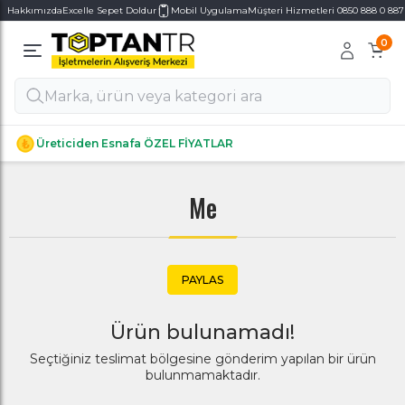
Hakkımızda
Excelle Sepet Doldur
Mobil Uygulama
Müşteri Hizmetleri 0850 888 0 887
0
Alt Kategoriler
Alt Kategoriler
Üreticiden Esnafa ÖZEL FİYATLAR
Me
PAYLAS
Ürün bulunamadı!
Seçtiğiniz teslimat bölgesine gönderim yapılan bir ürün
bulunmamaktadır.