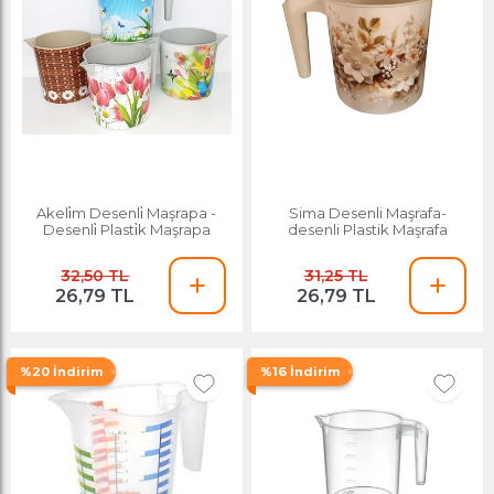
Akeli̇m Desenli̇ Maşrapa -
Sima Desenli Maşrafa-
Desenli̇ Plasti̇k Maşrapa
desenli Plastik Maşrafa
32,50 TL
31,25 TL
26,79 TL
26,79 TL
%20 İndirim
%16 İndirim