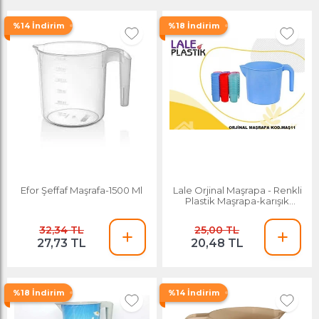
%14 İndirim
%18 İndirim
Efor Şeffaf Maşrafa-1500 Ml
Lale Orjinal Maşrapa - Renkli
Plastik Maşrapa-karışık
Renklerde
32,34 TL
25,00 TL
27,73 TL
20,48 TL
%18 İndirim
%14 İndirim