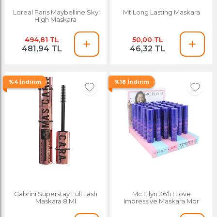
Loreal Paris Maybelline Sky
Mt Long Lasting Maskara
High Maskara
494,81 TL
50,00 TL
481,94 TL
46,32 TL
%4 İndirim
%18 İndirim
Gabrini Superstay Full Lash
Mc Ellyn 36'lı I Love
Maskara 8 Ml
Impressive Maskara Mor