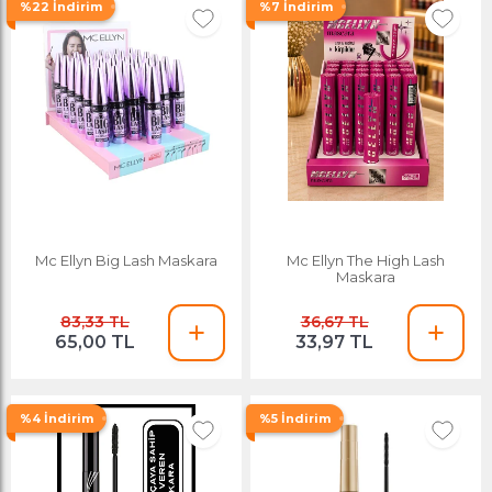
%22 İndirim
%7 İndirim
Mc Ellyn Big Lash Maskara
Mc Ellyn The High Lash
Maskara
83,33 TL
36,67 TL
65,00 TL
33,97 TL
%4 İndirim
%5 İndirim