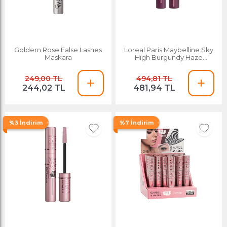
Goldern Rose False Lashes
Loreal Paris Maybelline Sky
Maskara
High Burgundy Haze
Maskara
249,00 TL
494,81 TL
244,02 TL
481,94 TL
%3 İndirim
%7 İndirim