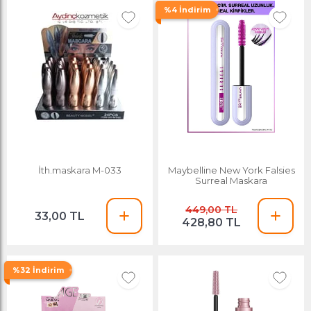
%4 İndirim
İth.maskara M-033
Maybelline New York Falsies
Surreal Maskara
449,00 TL
33,00 TL
428,80 TL
%32 İndirim