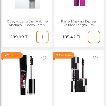
Odeyyo Long Lash Volume
Pastel Maskara Express
Maskara – Hacim Veren,
Volume Length 10ml
Dolgun, Kıvrık & Uzun Kirpik,
Kalıcı Siyah
189,99 TL
185,42 TL
%7 İndirim
%3 İndirim