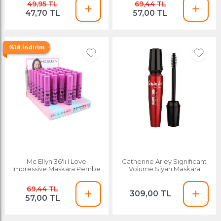
49,95 TL
69,44 TL
47,70 TL
57,00 TL
%18 İndirim
Mc Ellyn 36'lı I Love
Catherine Arley Significant
Impressive Maskara Pembe
Volume Siyah Maskara
69,44 TL
309,00 TL
57,00 TL