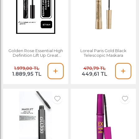
Golden Rose Essential High
Loreal Paris Gold Black
Definition Lift Up Great
Telescopic Maskara
Volume Mascara Lift Up
Ekstra Hacim Veren Maskara
1.979,00 TL
470,79 TL
9 Ml
1.889,95 TL
449,61 TL