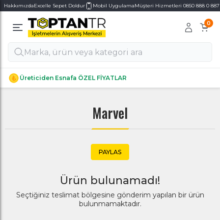
Hakkımızda
Excelle Sepet Doldur
Mobil Uygulama
Müşteri Hizmetleri 0850 888 0 887
0
Alt Kategoriler
Alt Kategoriler
Üreticiden Esnafa ÖZEL FİYATLAR
Marvel
PAYLAS
Ürün bulunamadı!
Seçtiğiniz teslimat bölgesine gönderim yapılan bir ürün
bulunmamaktadır.