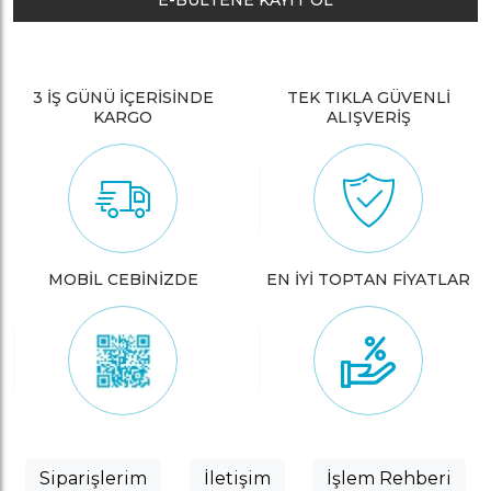
E-BÜLTENE KAYIT OL
3 İŞ GÜNÜ İÇERİSİNDE
TEK TIKLA GÜVENLİ
KARGO
ALIŞVERİŞ
MOBİL CEBİNİZDE
EN İYİ TOPTAN FİYATLAR
Siparişlerim
İletişim
İşlem Rehberi