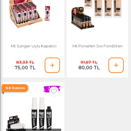
Mt Sünger Uçlu Kapatıcı
Mt Porselen Sıvı Fondöten
83,33 TL
91,67 TL
75,00 TL
80,00 TL
%9 İndirim