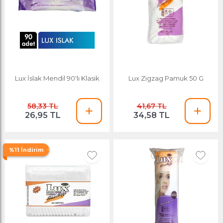
Lux İslak Mendil 90'lı Klasik
Lux Zigzag Pamuk 50 G
58,33 TL
41,67 TL
26,95 TL
34,58 TL
%11 İndirim