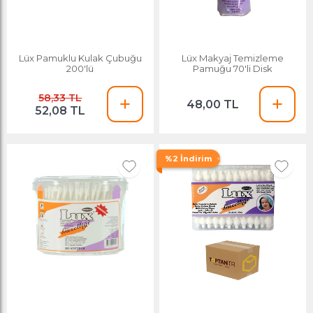
Lüx Pamuklu Kulak Çubuğu
Lüx Makyaj Temizleme
200'lü
Pamuğu 70'li Disk
58,33 TL
48,00 TL
52,08 TL
%2 İndirim