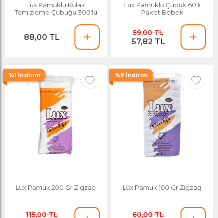
Lux Pamuklu Kulak
Lux Pamuklu Çubuk 60'lı
Temizleme Çubuğu 300'lü
Paket Bebek
59,00 TL
88,00 TL
57,82 TL
%1 İndirim
%8 İndirim
Lux Pamuk 200 Gr Zigzag
Lüx Pamuk 100 Gr Zigzag
115,00 TL
60,00 TL