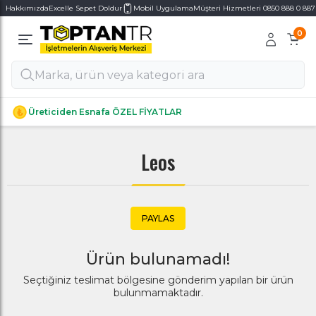
Hakkımızda
Excelle Sepet Doldur
Mobil Uygulama
Müşteri Hizmetleri 0850 888 0 887
0
Alt Kategoriler
Alt Kategoriler
Üreticiden Esnafa ÖZEL FİYATLAR
Leos
PAYLAS
Ürün bulunamadı!
Seçtiğiniz teslimat bölgesine gönderim yapılan bir ürün
bulunmamaktadır.