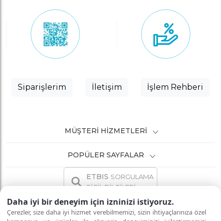
Siparişlerim
İletişim
İşlem Rehberi
MÜŞTERI HIZMETLERI
POPÜLER SAYFALAR
ETBIS
SORGULAMA
SİCİL BİLGİLERİ
Daha iyi bir deneyim için izninizi istiyoruz.
Çerezler, size daha iyi hizmet verebilmemizi, sizin ihtiyaçlarınıza özel