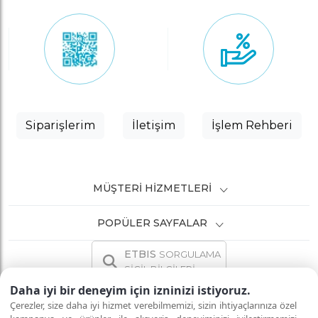
Siparişlerim
İletişim
İşlem Rehberi
MÜŞTERI HIZMETLERI
POPÜLER SAYFALAR
ETBIS
SORGULAMA
SİCİL BİLGİLERİ
Daha iyi bir deneyim için izninizi istiyoruz.
Çerezler, size daha iyi hizmet verebilmemizi, sizin ihtiyaçlarınıza özel