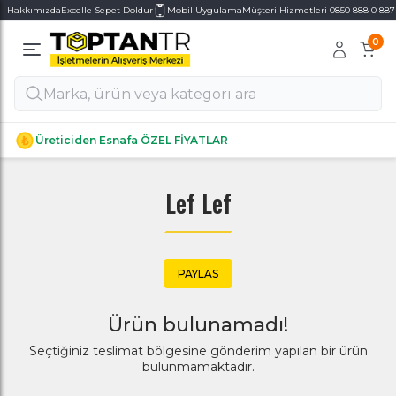
Hakkımızda
Excelle Sepet Doldur
Mobil Uygulama
Müşteri Hizmetleri 0850 888 0 887
0
Alt Kategoriler
Alt Kategoriler
Üreticiden Esnafa ÖZEL FİYATLAR
Lef Lef
PAYLAS
Ürün bulunamadı!
Seçtiğiniz teslimat bölgesine gönderim yapılan bir ürün
bulunmamaktadır.