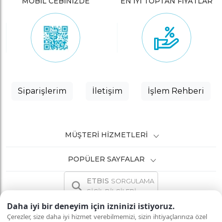
MOBİL CEBİNİZDE
EN İYİ TOPTAN FİYATLAR
Siparişlerim
İletişim
İşlem Rehberi
MÜŞTERI HIZMETLERI
POPÜLER SAYFALAR
ETBIS
SORGULAMA
SİCİL BİLGİLERİ
Daha iyi bir deneyim için izninizi istiyoruz.
Çerezler, size daha iyi hizmet verebilmemizi, sizin ihtiyaçlarınıza özel