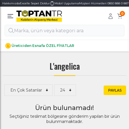
Hakkımızda
Excelle Sepet Doldur
Mobil Uygulama
Müşteri Hizmetleri 0850 888 0 887
0
Alt Kategoriler
Alt Kategoriler
Üreticiden Esnafa ÖZEL FİYATLAR
L'angelica
PAYLAS
Ürün bulunamadı!
Seçtiğiniz teslimat bölgesine gönderim yapılan bir ürün
bulunmamaktadır.