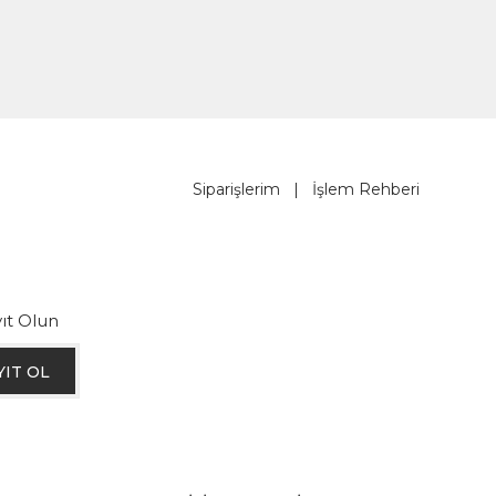
Siparişlerim
|
İşlem Rehberi
ıt Olun
YIT OL