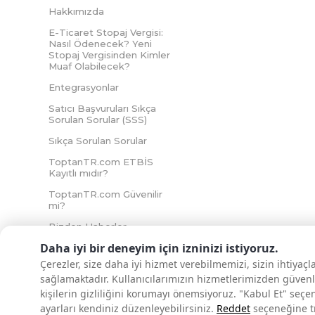
Hakkımızda
E-Ticaret Stopaj Vergisi:
Nasıl Ödenecek? Yeni
Stopaj Vergisinden Kimler
Muaf Olabilecek?
Entegrasyonlar
Satıcı Başvuruları Sıkça
Sorulan Sorular (SSS)
Sıkça Sorulan Sorular
ToptanTR.com ETBİS
Kayıtlı mıdır?
ToptanTR.com Güvenilir
mi?
Bizden Haberler
Daha iyi bir deneyim için izninizi istiyoruz.
Çerezler, size daha iyi hizmet verebilmemizi, sizin ihtiyaç
sağlamaktadır. Kullanıcılarımızın hizmetlerimizden güvenl
İNTERNETTE GÜVENLİ ALIŞVERİŞ
kişilerin gizliliğini korumayı önemsiyoruz. "Kabul Et" seçe
ayarları kendiniz düzenleyebilirsiniz.
Reddet
seçeneğine tık