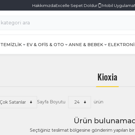
Hakkımızda
Excelle Sepet Doldur
Mobil Uygulama
TEMİZLİK
EV & OFİS & OTO
ANNE & BEBEK
ELEKTRONİ
Kioxia
Sayfa Boyutu
ürün
Ürün bulunamad
Seçtiğiniz teslimat bölgesine gönderim yapılan b