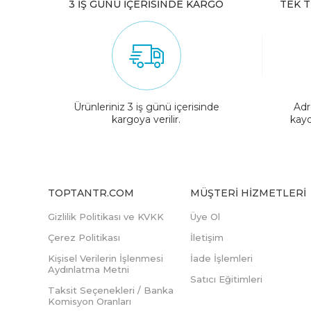
3 İŞ GÜNÜ İÇERİSİNDE KARGO
TEK T
Ürünleriniz 3 iş günü içerisinde
Adr
kargoya verilir.
kayd
TOPTANTR.COM
MÜŞTERI HIZMETLERI
Gizlilik Politikası ve KVKK
Üye Ol
Çerez Politikası
İletişim
Kişisel Verilerin İşlenmesi
İade İşlemleri
Aydınlatma Metni
Satıcı Eğitimleri
Taksit Seçenekleri / Banka
Komisyon Oranları