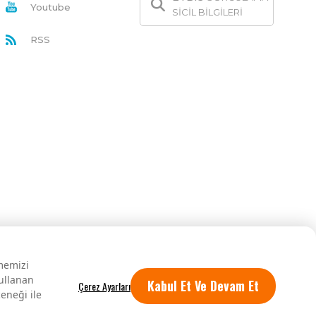
Youtube
SİCİL BİLGİLERİ
RSS
rmemizi
kullanan
Kabul Et Ve Devam Et
eneği ile
Tüm hakları saklıdır.