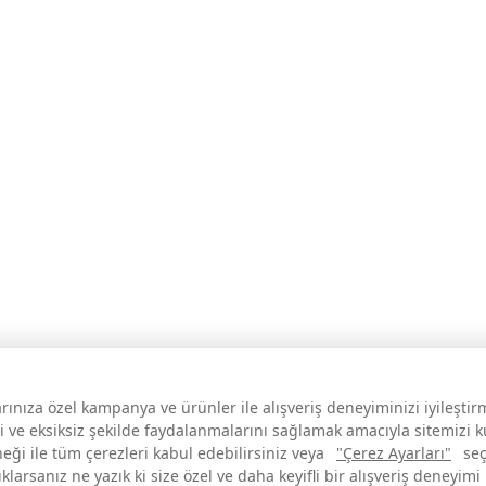
larınıza özel kampanya ve ürünler ile alışveriş deneyiminizi iyileşti
i ve eksiksiz şekilde faydalanmalarını sağlamak amacıyla sitemizi 
neği ile tüm çerezleri kabul edebilirsiniz veya
"Çerez Ayarları"
seç
larsanız ne yazık ki size özel ve daha keyifli bir alışveriş deneyimi