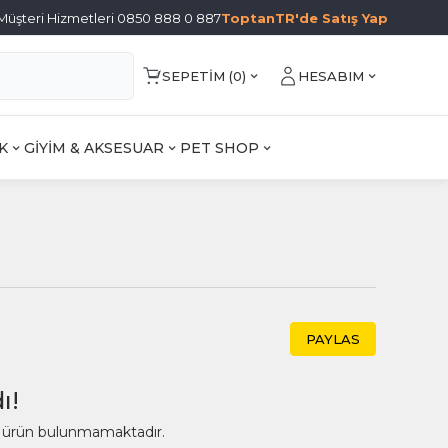
Müşteri Hizmetleri 0850 888 0 887
ToptanTR'de Satış Yap
SEPETIM (
0
)
HESABIM
K
GİYİM & AKSESUAR
PET SHOP
PAYLAS
ı!
ir ürün bulunmamaktadır.