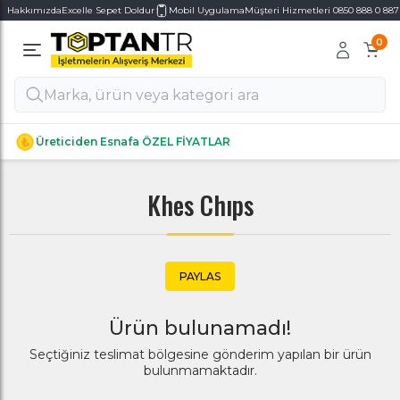
Hakkımızda
Excelle Sepet Doldur
Mobil Uygulama
Müşteri Hizmetleri 0850 888 0 887
0
Alt Kategoriler
Alt Kategoriler
Üreticiden Esnafa ÖZEL FİYATLAR
Khes Chıps
PAYLAS
Ürün bulunamadı!
Seçtiğiniz teslimat bölgesine gönderim yapılan bir ürün
bulunmamaktadır.