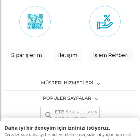
Siparişlerim
İletişim
İşlem Rehberi
MÜŞTERI HIZMETLERI
POPÜLER SAYFALAR
ETBIS
SORGULAMA
SİCİL BİLGİLERİ
Daha iyi bir deneyim için izninizi istiyoruz.
Çerezler, size daha iyi hizmet verebilmemizi, sizin ihtiyaçlarınıza özel