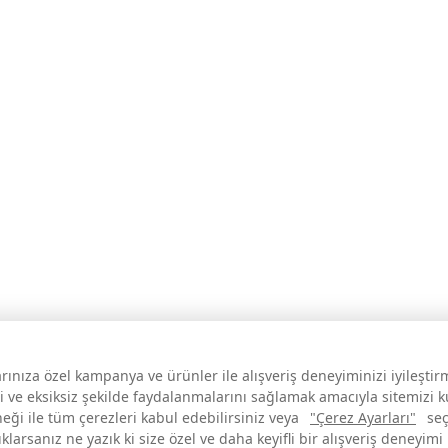
larınıza özel kampanya ve ürünler ile alışveriş deneyiminizi iyileşti
i ve eksiksiz şekilde faydalanmalarını sağlamak amacıyla sitemizi 
neği ile tüm çerezleri kabul edebilirsiniz veya
"Çerez Ayarları"
seç
larsanız ne yazık ki size özel ve daha keyifli bir alışveriş deneyimi