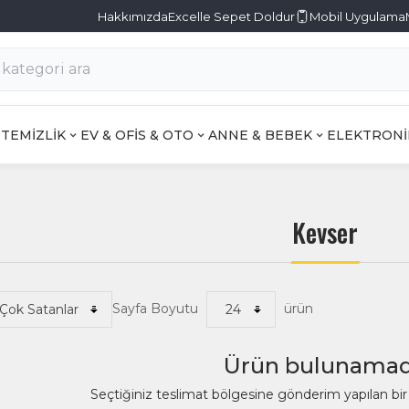
Hakkımızda
Excelle Sepet Doldur
Mobil Uygulama
TEMİZLİK
EV & OFİS & OTO
ANNE & BEBEK
ELEKTRONİ
Kevser
Sayfa Boyutu
ürün
Ürün bulunamad
Seçtiğiniz teslimat bölgesine gönderim yapılan b