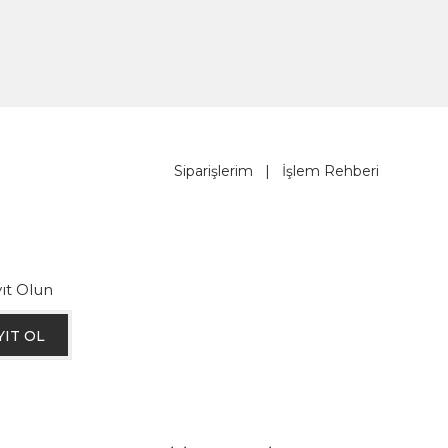
Siparişlerim
|
İşlem Rehberi
ıt Olun
YIT OL