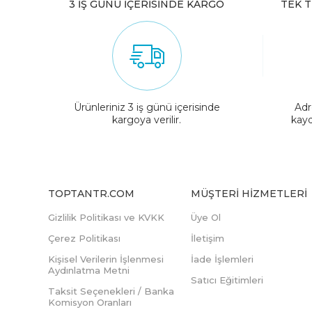
3 İŞ GÜNÜ İÇERİSİNDE KARGO
TEK T
Ürünleriniz 3 iş günü içerisinde
Adr
kargoya verilir.
kayd
TOPTANTR.COM
MÜŞTERI HIZMETLERI
Gizlilik Politikası ve KVKK
Üye Ol
Çerez Politikası
İletişim
Kişisel Verilerin İşlenmesi
İade İşlemleri
Aydınlatma Metni
Satıcı Eğitimleri
Taksit Seçenekleri / Banka
Komisyon Oranları