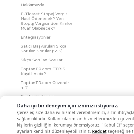
Hakkımızda
E-Ticaret Stopaj Vergisi:
Nasıl Ödenecek? Yeni
Stopaj Vergisinden Kimler
Muaf Olabilecek?
Entegrasyonlar
Satıcı Başvuruları Sıkça
Sorulan Sorular (SSS)
Sıkça Sorulan Sorular
ToptanTR.com ETBİS
Kayıtlı mıdır?
ToptanTR.com Güvenilir
mi?
Bizden Haberler
Daha iyi bir deneyim için izninizi istiyoruz.
Çerezler, size daha iyi hizmet verebilmemizi, sizin ihtiyaç
sağlamaktadır. Kullanıcılarımızın hizmetlerimizden güvenl
İNTERNETTE GÜVENLİ ALIŞVERİŞ
kişilerin gizliliğini korumayı önemsiyoruz. "Kabul Et" seçe
ayarları kendiniz düzenleyebilirsiniz.
Reddet
seçeneğine tık