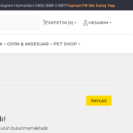
Müşteri Hizmetleri 0850 888 0 887
ToptanTR'de Satış Yap
SEPETIM (
0
)
HESABIM
K
GİYİM & AKSESUAR
PET SHOP
PAYLAS
ı!
ir ürün bulunmamaktadır.