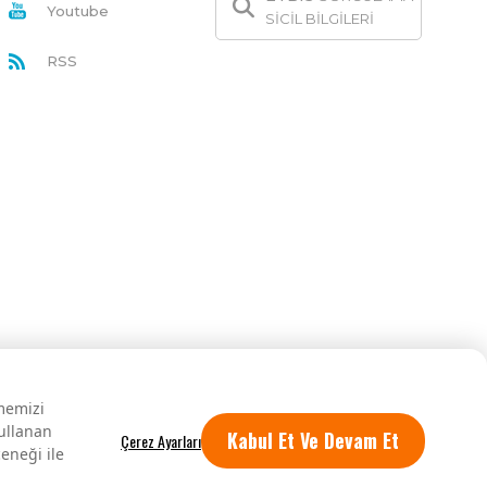
Youtube
SİCİL BİLGİLERİ
RSS
rmemizi
kullanan
Kabul Et Ve Devam Et
eneği ile
Tüm hakları saklıdır.