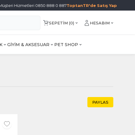
Müşteri Hizmetleri 0850 888 0 887
ToptanTR'de Satış Yap
SEPETIM (
0
)
HESABIM
K
GİYİM & AKSESUAR
PET SHOP
PAYLAS