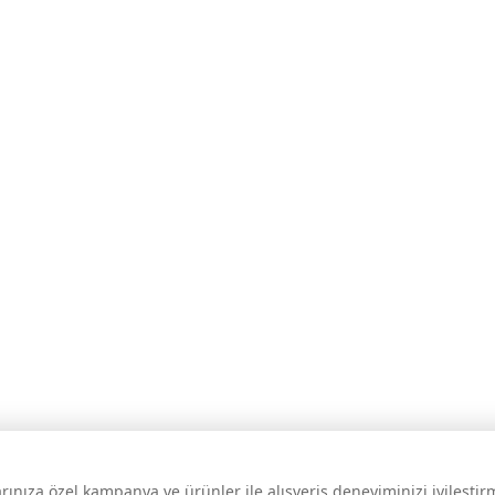
larınıza özel kampanya ve ürünler ile alışveriş deneyiminizi iyileşti