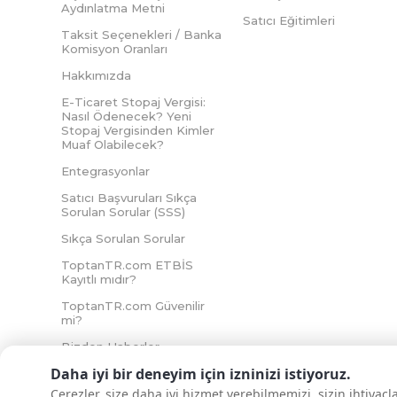
Aydınlatma Metni
Satıcı Eğitimleri
Taksit Seçenekleri / Banka
Komisyon Oranları
Hakkımızda
E-Ticaret Stopaj Vergisi:
Nasıl Ödenecek? Yeni
Stopaj Vergisinden Kimler
Muaf Olabilecek?
Entegrasyonlar
Satıcı Başvuruları Sıkça
Sorulan Sorular (SSS)
Sıkça Sorulan Sorular
ToptanTR.com ETBİS
Kayıtlı mıdır?
ToptanTR.com Güvenilir
mi?
Bizden Haberler
Daha iyi bir deneyim için izninizi istiyoruz.
Çerezler, size daha iyi hizmet verebilmemizi, sizin ihtiyaç