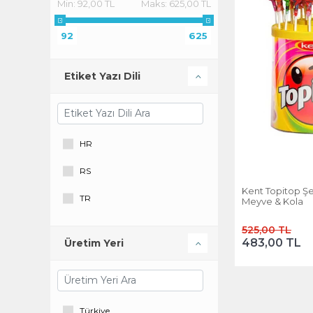
Min:
92,00 TL
Maks:
625,00 TL
92
625
Etiket Yazı Dili
HR
RS
Kent Topitop Şek
TR
Meyve & Kola
525,00 TL
483,00 TL
Üretim Yeri
Türkiye