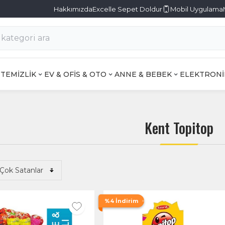
Hakkımızda
Excelle Sepet Doldur
Mobil Uygulama
TEMİZLİK
EV & OFİS & OTO
ANNE & BEBEK
ELEKTRONİ
Kent Topitop
%4 İndirim