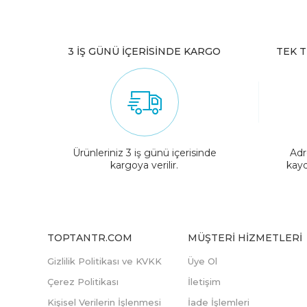
3 İŞ GÜNÜ İÇERİSİNDE KARGO
TEK T
Ürünleriniz 3 iş günü içerisinde
Adr
kargoya verilir.
kayd
TOPTANTR.COM
MÜŞTERI HIZMETLERI
Gizlilik Politikası ve KVKK
Üye Ol
Çerez Politikası
İletişim
Kişisel Verilerin İşlenmesi
İade İşlemleri