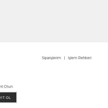
Siparişlerim
|
İşlem Rehberi
ıt Olun
YIT OL