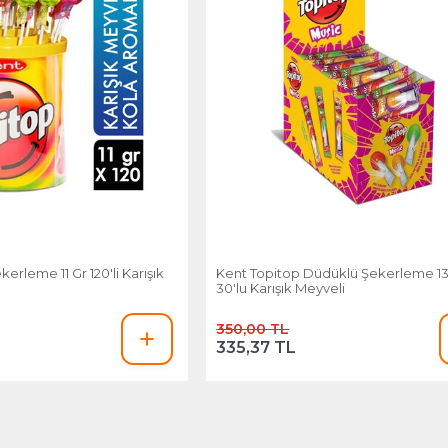
erleme 11 Gr 120'li Karışık
Kent Topitop Düdüklü Şekerleme 13
30'lu Karışık Meyveli
350,00 TL
335,37 TL