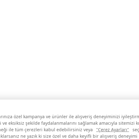
larınıza özel kampanya ve ürünler ile alışveriş deneyiminizi iyileşti
i ve eksiksiz şekilde faydalanmalarını sağlamak amacıyla sitemizi 
neği ile tüm çerezleri kabul edebilirsiniz veya
"Çerez Ayarları"
seç
larsanız ne yazık ki size özel ve daha keyifli bir alışveriş deneyimi