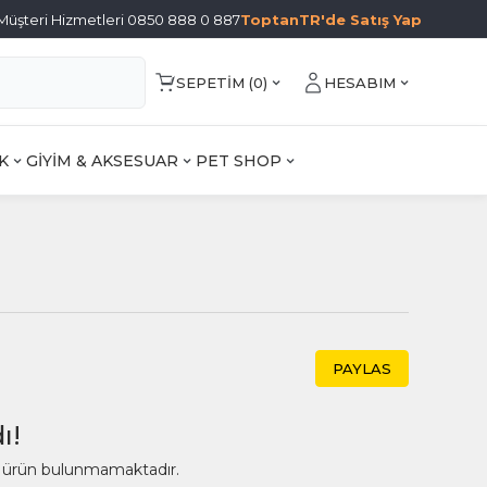
Müşteri Hizmetleri 0850 888 0 887
ToptanTR'de Satış Yap
SEPETIM (
0
)
HESABIM
K
GİYİM & AKSESUAR
PET SHOP
PAYLAS
ı!
ir ürün bulunmamaktadır.