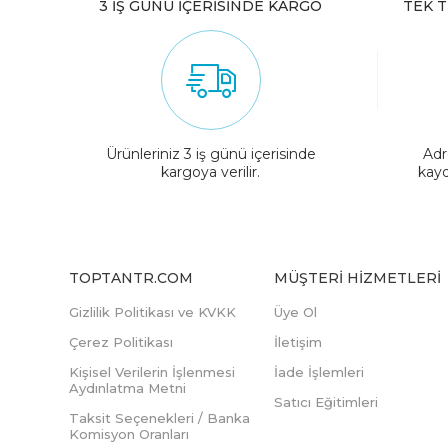
3 İŞ GÜNÜ İÇERİSİNDE KARGO
TEK T
Ürünleriniz 3 iş günü içerisinde
Adr
kargoya verilir.
kayd
TOPTANTR.COM
MÜŞTERI HIZMETLERI
Gizlilik Politikası ve KVKK
Üye Ol
Çerez Politikası
İletişim
Kişisel Verilerin İşlenmesi
İade İşlemleri
Aydınlatma Metni
Satıcı Eğitimleri
Taksit Seçenekleri / Banka
Komisyon Oranları