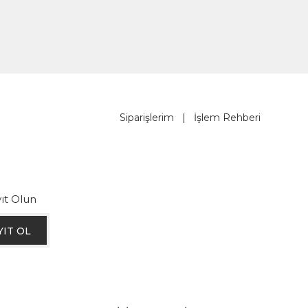
Siparişlerim
|
İşlem Rehberi
ıt Olun
YIT OL