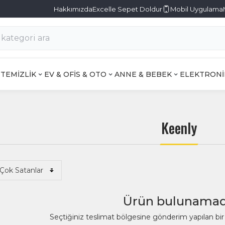
Hakkımızda
Excelle Sepet Doldur
Mobil Uygulama
TEMİZLİK
EV & OFİS & OTO
ANNE & BEBEK
ELEKTRONİ
Keenly
Ürün bulunamad
Seçtiğiniz teslimat bölgesine gönderim yapılan b