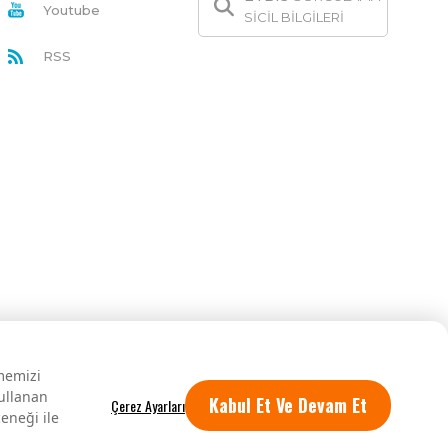
Youtube
SİCİL BİLGİLERİ
RSS
rmemizi
kullanan
Kabul Et Ve Devam Et
eneği ile
Tüm hakları saklıdır.