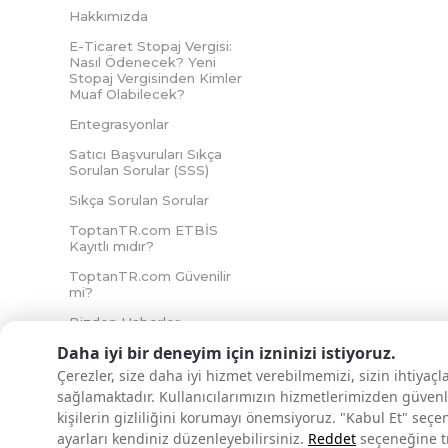
Hakkımızda
E-Ticaret Stopaj Vergisi:
Nasıl Ödenecek? Yeni
Stopaj Vergisinden Kimler
Muaf Olabilecek?
Entegrasyonlar
Satıcı Başvuruları Sıkça
Sorulan Sorular (SSS)
Sıkça Sorulan Sorular
ToptanTR.com ETBİS
Kayıtlı mıdır?
ToptanTR.com Güvenilir
mi?
Bizden Haberler
Daha iyi bir deneyim için izninizi istiyoruz.
Çerezler, size daha iyi hizmet verebilmemizi, sizin ihtiyaç
sağlamaktadır. Kullanıcılarımızın hizmetlerimizden güvenl
İNTERNETTE GÜVENLİ ALIŞVERİŞ
kişilerin gizliliğini korumayı önemsiyoruz. "Kabul Et" seçe
ayarları kendiniz düzenleyebilirsiniz.
Reddet
seçeneğine tık