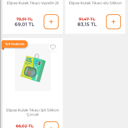
Elipse Kulak Tıkacı Vazelin 2li
Elipse Kulak Tıkacı 4lü Silikon
75,91 TL
91,47 TL
69,01 TL
83,15 TL
%9 İndirim
Elipse Kulak Tıkacı İpli Silikon
Çocuk
66,02 TL