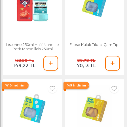
Listerine 250ml Hafif Nane Le
Elipse Kulak Tıkacı Çam Tipi
Petit Marseillais 250ml
Akdeniz Çileği
153,20 TL
80,78 TL
149,22 TL
70,13 TL
%13 İndirim
%9 İndirim