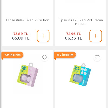
Elipse Kulak Tıkacı 2li Silikon
Elipse Kulak Tıkacı Poliüretan
Köpük
75,89 TL
72,96 TL
65,89 TL
66,33 TL
%9 İndirim
%9 İndirim