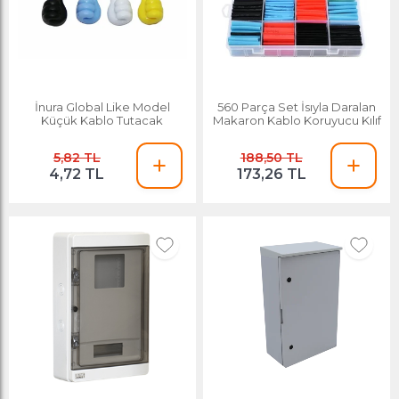
İnura Global Like Model
560 Parça Set İsıyla Daralan
Küçük Kablo Tutacak
Makaron Kablo Koruyucu Kılıf
5,82 TL
188,50 TL
4,72 TL
173,26 TL