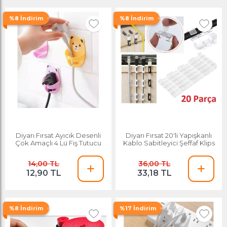
%8 İndirim
%8 İndirim
Diyarı Fırsat Ayıcık Desenli
Diyarı Fırsat 20'li Yapışkanlı
Çok Amaçlı 4 Lü Fiş Tutucu
Kablo Sabitleyici Şeffaf Klips
14,00 TL
36,00 TL
12,90 TL
33,18 TL
%8 İndirim
%17 İndirim