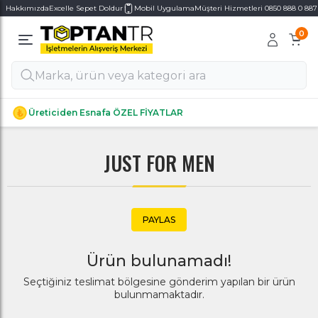
Hakkımızda
Excelle Sepet Doldur
Mobil Uygulama
Müşteri Hizmetleri 0850 888 0 887
0
Alt Kategoriler
Alt Kategoriler
Üreticiden Esnafa ÖZEL FİYATLAR
JUST FOR MEN
PAYLAS
Ürün bulunamadı!
Seçtiğiniz teslimat bölgesine gönderim yapılan bir ürün
bulunmamaktadır.