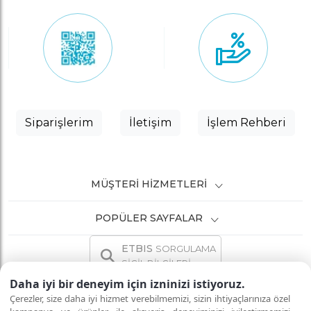
Siparişlerim
İletişim
İşlem Rehberi
MÜŞTERI HIZMETLERI
POPÜLER SAYFALAR
ETBIS
SORGULAMA
SİCİL BİLGİLERİ
Daha iyi bir deneyim için izninizi istiyoruz.
Çerezler, size daha iyi hizmet verebilmemizi, sizin ihtiyaçlarınıza özel