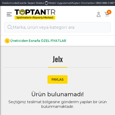
Hakkımızda
Excelle Sepet Doldur
Mobil Uygulama
Müşteri Hizmetleri 0850 888 0 887
0
Alt Kategoriler
Alt Kategoriler
Üreticiden Esnafa ÖZEL FİYATLAR
Jelx
PAYLAS
Ürün bulunamadı!
Seçtiğiniz teslimat bölgesine gönderim yapılan bir ürün
bulunmamaktadır.